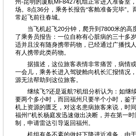
州-昆明的厦航MF8427机组正常进入准备室，
场。8点36分，乘务长报告“客舱准备完毕”
常起飞前往春城。
当飞机起飞20分钟，爬升到7800米的高
了乘务员报告：一位自称有心脏病的三十多
适并且没有随身携带药物，已经通过广播找
有人携带此类药物。
据描述，这位旅客表情非常痛苦，病情或
一会儿，乘务长进入驾驶舱向机长汇报情况
源无法帮助到这位旅客。
继续飞?还是返航?机组分析认为：如继续
要两个多小时，而回福州只要半个小时，鉴
机上资源的匮乏，对这名患病旅客来说，时间
福州!”机长杨庭发迅速做出决断，并在第一
制，申请雷达引导返回福州。
机组有条不紊的做好下降进近准备，由于