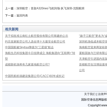
上一篇：
深圳航空：首架A320neo飞机到场 执飞深圳-沈阳航班
下一篇：
返回列表
相关新闻
关于拟批准云南红土航空股份有限公司筹建的公示
“扬子江航空”更名为“
约旦皇家航空公司入选全球十大最安全航空公司
深圳机场低成本航空强
中国国航被Skytrax降级为“三星级”航企
海南航空迎来两架崭新A3
海航生态科技集团今日挂牌成立 海航集团向“互联网+”转
厦航国旅与兰研有限
型
天津航空引进国内首架E
成都新机场将有几家基地航空公司?
首都航空在沈增设基地
公司
中国民航机场建设集团公司(CACC)60年成长记
关于我们
|
法律声
国际空港信息网版权
Copyright www.