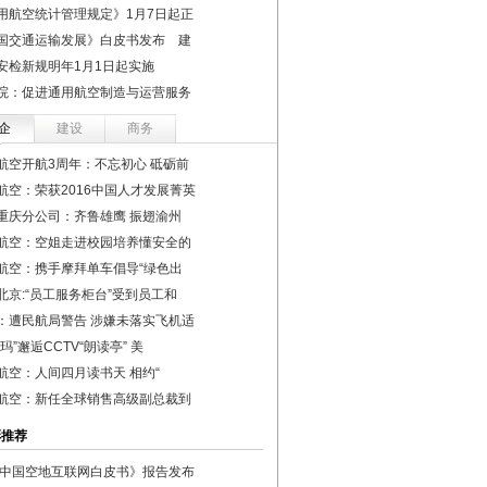
用航空统计管理规定》1月7日起正
国交通运输发展》白皮书发布 建
安检新规明年1月1日起实施
院：促进通用航空制造与运营服务
企
建设
商务
航空开航3周年：不忘初心 砥砺前
航空：荣获2016中国人才发展菁英
重庆分公司：齐鲁雄鹰 振翅渝州
航空：空姐走进校园培养懂安全的
航空：携手摩拜单车倡导“绿色出
北京:“员工服务柜台”受到员工和
：遭民航局警告 涉嫌未落实飞机适
玛”邂逅CCTV“朗读亭” 美
航空：人间四月读书天 相约“
航空：新任全球销售高级副总裁到
彩推荐
中国空地互联网白皮书》报告发布