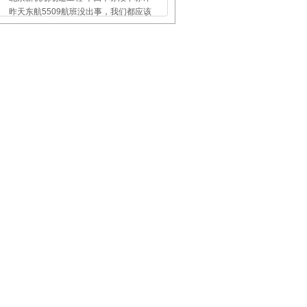
昨天东航5509航班没出事，我们都应该
上海虹桥、浦东机场外币兑换点位置介
杭州未来科技城开通机场巴士
飞机晚点舞
国际儿童节
首都机场爱
宜昌机场：五一机票白菜价 特价机票提
景德镇机场：关注旅客服务体验 再度
南航直播 演示导盲犬如何上飞机
东航北京：乘务组青岛飞福冈航班上救
哈尔滨机场：旅客突然昏厥 公安局特警
南京机场：机场餐饮如何抓住“大众的