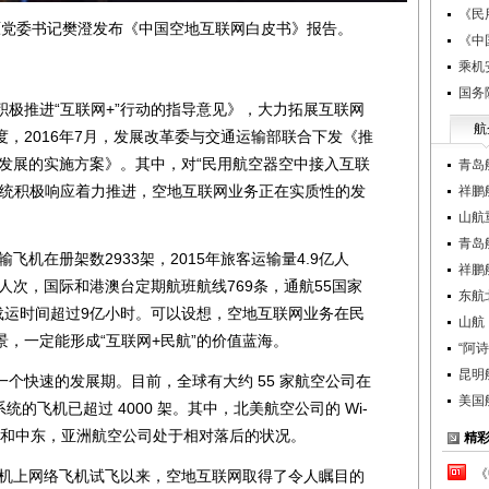
《民
党委书记樊澄发布《中国空地互联网白皮书》报告。
《中
乘机
国务
推进“互联网+”行动的指导意见》，大力拓展互联网
航
，2016年7月，发展改革委与交通运输部联合下发《推
通发展的实施方案》。其中，对“民用航空器空中接入互联
青岛
系统积极响应着力推进，空地互联网业务正在实质性的发
祥鹏
山航
青岛
机在册架数2933架，2015年旅客运输量4.9亿人
祥鹏
万人次，国际和港澳台定期航班航线769条，通航55国家
东航
载运时间超过9亿小时。可以设想，空地互联网业务在民
山航
，一定能形成“互联网+民航”的价值蓝海。
“阿诗
昆明
快速的发展期。目前，全球有大约 55 家航空公司在
美国
Fi 系统的飞机已超过 4000 架。其中，北美航空公司的 Wi-
是欧洲和中东，亚洲航空公司处于相对落后的状况。
精
《
机上网络飞机试飞以来，空地互联网取得了令人瞩目的