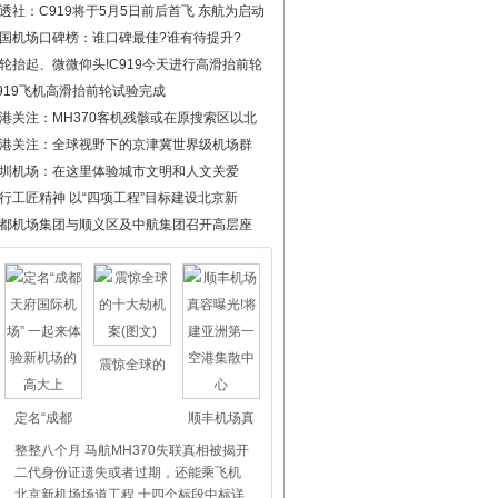
透社：C919将于5月5日前后首飞 东航为启动
国机场口碑榜：谁口碑最佳?谁有待提升?
轮抬起、微微仰头!C919今天进行高滑抬前轮
919飞机高滑抬前轮试验完成
港关注：MH370客机残骸或在原搜索区以北
港关注：全球视野下的京津冀世界级机场群
圳机场：在这里体验城市文明和人文关爱
行工匠精神 以“四项工程”目标建设北京新
都机场集团与顺义区及中航集团召开高层座
震惊全球的
定名“成都
顺丰机场真
整整八个月 马航MH370失联真相被揭开
二代身份证遗失或者过期，还能乘飞机
北京新机场场道工程 十四个标段中标详