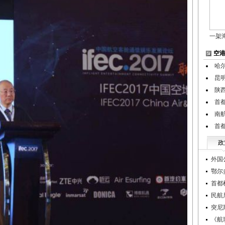
一架
空
哈
昆明
陕
首
南航
首
政
外国
鄂尔
首都
民航
突尼
《航