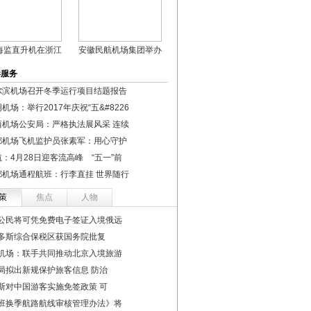
海监直升机在浙江
安徽民航机场集团举办
港服务
尔滨机场召开冬季运行项目结题报告
机场：举行2017年庆祝“五&#8226
西机场公安局：严格执法展风采 连续
都机场飞机监护员张素军：用心守护
：4月28日迎客流高峰 “五一”前
都机场通程航班：行李直挂 世界随行
策
焦点
人物
公民将可凭免费电子签证入境俄远
多斯综合保税区获国务院批复
机场：联手共同推动北京入境旅游
局拟出新规保护旅客信息 防治
斯对中国游客实施免签政策 可
班换季航路航线审核管理办法》将