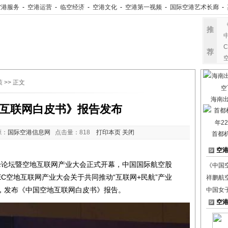
空港服务
-
空港运营
-
临空经济
-
空港文化
-
空港第一视频
-
国际空港艺术长廊
-
推
荐
策
>> 正文
海南出
互联网白皮书》报告发布
源：
国际空港信息网
点击量：
818
打印本页
关闭
首都
空
高峰论坛暨空地互联网产业大会正式开幕，中国国际航空股
《中国
EC空地互联网产业大会关于共同推动“互联网+民航”产业
祥鹏航空
，发布《中国空地互联网白皮书》报告。
中国女
空