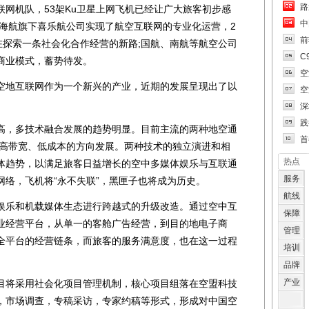
路
网机队，53架Ku卫星上网飞机已经让广大旅客初步感
中
;海航旗下喜乐航公司实现了航空互联网的专业化运营，2
前
在探索一条社会化合作经营的新路;国航、南航等航空公司
C
商业模式，蓄势待发。
空
地互联网作为一个新兴的产业，近期的发展呈现出了以
空
深
践
，多技术融合发展的趋势明显。目前主流的两种地空通
首
向高带宽、低成本的方向发展。两种技术的独立演进和相
热点
体趋势，以满足旅客日益增长的空中多媒体娱乐与互联通
服务
网络，飞机将“永不失联”，黑匣子也将成为历史。
航线
乐和机载媒体生态进行跨越式的升级改造。通过空中互
保障
业经营平台，从单一的客舱广告经营，到目的地电子商
管理
全平台的经营链条，而旅客的服务满意度，也在这一过程
培训
品牌
产业
将采用社会化项目管理机制，核心项目组落在空盟科技
，市场调查，专稿采访，专家约稿等形式，形成对中国空