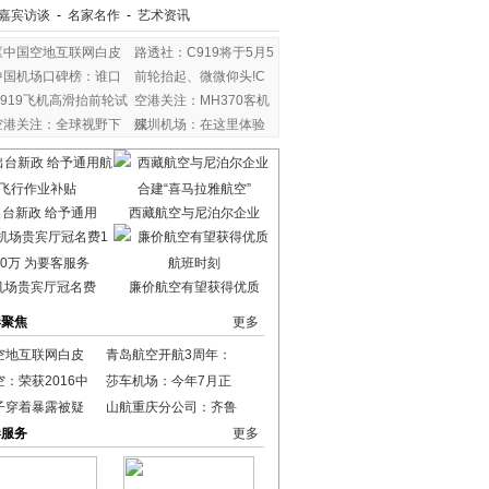
嘉宾访谈
-
名家名作
-
艺术资讯
《中国空地互联网白皮
路透社：C919将于5月5
中国机场口碑榜：谁口
前轮抬起、微微仰头!C
C919飞机高滑抬前轮试
空港关注：MH370客机
空港关注：全球视野下
残
深圳机场：在这里体验
台新政 给予通用
西藏航空与尼泊尔企业
机场贵宾厅冠名费
廉价航空有望获得优质
港聚焦
更多
空地互联网白皮
青岛航空开航3周年：
：荣获2016中
莎车机场：今年7月正
子穿着暴露被疑
山航重庆分公司：齐鲁
港服务
更多