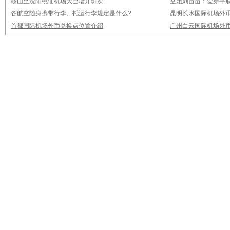
鞍山至沈阳桃仙机场大巴增开班次
空姐刘苗苗：爱穿平底
各航空随身携带行李、托运行李规定是什么?
昆明长水国际机场外
首都国际机场外币兑换点位置介绍
广州白云国际机场外