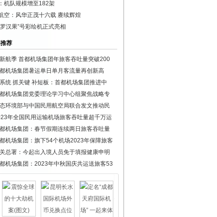
：机队规模增至182架
航空：风华正茂十六载 赓续辉煌
林罗汉果”号彩绘机正式亮相
彩推荐
新航季 首都机场集团年旅客吞吐量突破200
都机场集团暑运单日单月客流量再创新高
系统 抓关键 补短板：首都机场集团推进中
都机场集团党委理论学习中心组聚焦战略专
态环境部与中国民用航空局联合发文推动民
023年全国民用运输机场旅客吞吐量超千万运
都机场集团：春节假期连续两日旅客吞吐量
都机场集团：旗下54个机场2023年保障旅客
关总署：今起出入境人员免于填报健康申明
都机场集团：2023年中秋国庆共运送旅客53