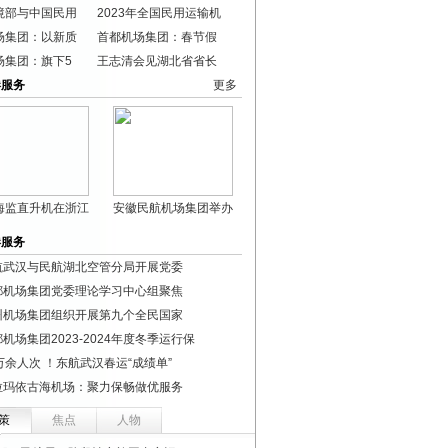
境部与中国民用
2023年全国民用运输机
场集团：以新质
首都机场集团：春节假
场集团：旗下5
王志清会见湖北省省长
港服务
更多
海监直升机在浙江
安徽民航机场集团举办
港服务
航武汉与民航湖北空管分局开展党委
都机场集团党委理论学习中心组聚焦
州机场集团组织开展第九个全民国家
机场集团2023-2024年度冬季运行保
万余人次 ！东航武汉春运“成绩单”
拉玛依古海机场：聚力保畅做优服务
策
焦点
人物