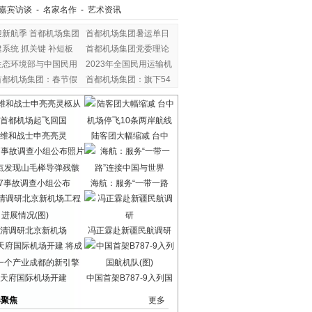
嘉宾访谈
-
名家名作
-
艺术资讯
迎新航季 首都机场集团
首都机场集团暑运单日
建系统 抓关键 补短板
首都机场集团党委理论
生态环境部与中国民用
2023年全国民用运输机
首都机场集团：春节假
首都机场集团：旗下54
维和战士申亮亮灵
陆客团大幅缩减 台中
17事故调查小组公布
海航：服务“一带一路
清调研北京新机场
冯正霖赴新疆民航调研
天府国际机场开建
中国首架B787-9入列国
港聚焦
更多