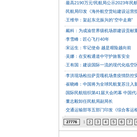
最高2190万元!民航局公示2023年
·
民航局印发《海外航空货站建设运营
·
王维华：架起东北振兴的“空中走廊”
·
戴科：为成渝世界级机场群建设贡献
·
李雪峰：匠心飞行40年
·
宋运生：牢记使命 越是艰险越向前
·
吴娜：在安检通道中守护旅客安全
·
王有国：建设国际一流的现代化临空
·
李洪现场检拉萨贡嘎机场查疫情防控
·
崔晓峰：中国将为全球民航复苏注入
·
国际民航组织第41届大会闭幕 中国
·
董志毅卸任民航局副局长
·
交通运输部等五部门印发《综合客运
·
27776
1
2
3
4
5
6
7