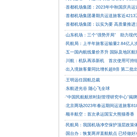
首都机场集团：2023年中秋国庆共运
·
首都机场集团暑期共运送旅客近4213
·
首都机场集团：以实为要 高质量推进
·
山东机场：三个“强势开局” 助力现
·
民航局：上半年旅客运输量2.84亿人
·
五一国内航线量价齐升 国际及地区航班
·
川航：机队再添新机 首次使用可持
·
出入境旅客量同比增长超8倍 第二批
·
王明远任国航总裁
·
东航进光谷 随心飞全球
·
“中国民航航班时刻管理研究中心”揭
·
北京两场2023年春运期间运送旅客818
·
顺丰航空：首次承运国宝大熊猫香香
·
民航局：我国机场净空保护顶层政策
·
国台办：恢复两岸直航航点 已经做好
·