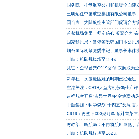
国务院：推动航空公司和机场全面建
·
王明远任中国航空集团有限公司董事
·
国台办：大陆航空主管部门促请台方
·
首都机场集团：坚定信心 凝聚合力 
·
国家移民局：暂停签发韩国日本公民
·
烟台国际机场党委书记、董事长李伟
·
川航：机队规模增至184架
·
见证：全球首架C919交付 东航成为
·
新华社：抗疫最困难的时期已经走过
·
空港关注：C919大型客机获颁生产许
·
吉祥航空开启“吉昂世界杯”空地联动
·
中航集团：科学谋划“十四五”发展 
·
C919：再签下300架订单 预计首架
·
财政部、民航局：不再将航班量低于或
·
川航：机队规模增至182架
·