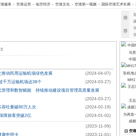
空港服务
-
空港运营
-
临空经济
-
空港文化
-
空港第一视频
-
国际空港艺术长廊
-
推
荐
正文
中国
文推动民用运输机场绿色发展
(2024-04-07)
MH
超千万运输机场达38个
(2024-03-27)
代管理和数智赋能 持续推动建设项目管理高质量发展
(2024-03-27)
王志
吞吐量破80万人次
(2024-02-19)
年保障旅客突破2亿
(2024-01-02)
成都
(2023-11-09)
空
健康申明卡
(2023-11-01)