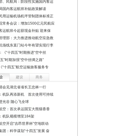
部、民航局：阶段性实施国内客运
局国内客运航班补贴政策解读
民用运输机场机坪管制团体标准正
院常务会议：增加1500亿元民航应
客运航班今起获现金补贴 迎来保
管理部：大力推进推动航空应急救
机场线东直门站今年有望实现行李
：《“十四五”时期推进“空中丝
四五”时期加强“空中丝绸之路”
《“十四五”航空运输旅客服务专
企
建设
商务
清会见湖北省省长王忠林一行
：机队再添新机 首次使用可持续
进光谷 随心飞全球
航空：首次承运国宝大熊猫香香
：机队规模增至184架
航空开启“吉昂世界杯”空地联动
集团：科学谋划“十四五”发展 奋