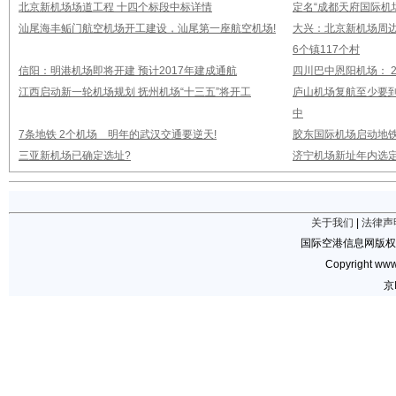
北京新机场场道工程 十四个标段中标详情
定名“成都天府国际机
汕尾海丰鲘门航空机场开工建设，汕尾第一座航空机场!
大兴：北京新机场周
6个镇117个村
信阳：明港机场即将开建 预计2017年建成通航
四川巴中恩阳机场： 2
江西启动新一轮机场规划 抚州机场“十三五”将开工
庐山机场复航至少要到
中
7条地铁 2个机场 明年的武汉交通要逆天!
胶东国际机场启动地铁
三亚新机场已确定选址?
济宁机场新址年内选定
关于我们
|
法律声
国际空港信息网版权
Copyright www.
京