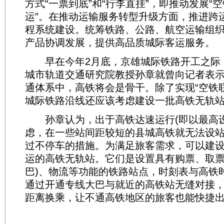
方式“一票到底”和“行李直挂”，即推动发展“空
运”。在推动运输服务转型升级方面，推进跨
程系统建设。统筹铁路、公路、航空运输组
产品协调发展，提供高品质城际客运服务。
早在今年2月底，京雄城际铁路开工之际
城市轨道交通研究院教授孙章就曾向记者表
通体系中，高铁将会是骨干。除了实现“空铁
城际铁路沿线还应该考虑建设一批高铁无轨站
孙章认为，出于高铁达速运行(即以最高设
虑，在一些站间距较短的县城高铁就无法设
过不停车的措施。为满足旅客需求，可以建
运的高铁无轨站。它们是设置具有购票、取票
巴)、物流等功能的铁路站点，时刻表与高铁
通过开通专线大巴与就近的高铁站无缝对接
距离换乘，让不通高铁地区的旅客也能快捷