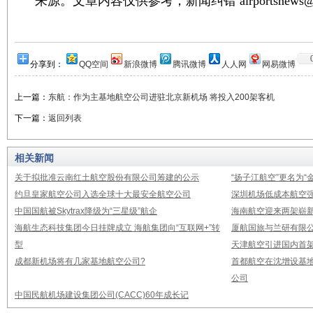
来源。文章内容仅供参考，新闻纠错 airportsnews@1
分享到：
QQ空间
新浪微博
腾讯微博
人人网
网易微博
上一篇：
东航：作为主基地航空公司进驻北京新机场 将投入200架客机
下一篇：
返回列表
相关新闻
关于拟批准云南红土航空股份有限公司筹建的公示
“扬子江航空”更名为“
约旦皇家航空公司入选全球十大最安全航空公司
深圳机场低成本航空强
中国国航被Skytrax降级为“三星级”航企
海南航空迎来两架崭新A3
海航生态科技集团今日挂牌成立 海航集团向“互联网+”转
厦航国旅与兰研有限
型
天津航空引进国内首架E
成都新机场将有几家基地航空公司?
首都航空在沈增设基地
公司
中国民航机场建设集团公司(CACC)60年成长记