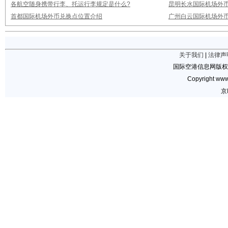
各航空随身携带行李、托运行李规定是什么?
昆明长水国际机场外
首都国际机场外币兑换点位置介绍
广州白云国际机场外
关于我们
|
法律声
国际空港信息网版权
Copyright www.
京