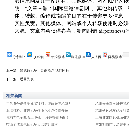
港信息网及其子站所有。其他媒体、网站或个人转
明：“文章来源：国际空港信息网”。其他均转载
体，转载、编译或摘编的目的在于传递更多信息，
实性负责。其他媒体、网站或个人转载使用时必须
来源。文章内容仅供参考，新闻纠错 airportsnews@1
分享到：
QQ空间
新浪微博
腾讯微博
人人网
网易微博
上一篇：
景德镇机场：暴雨滂沱 我们同行
下一篇：
返回列表
相关新闻
二代身份证遗失或者过期，还能乘飞机吗?
杭州未来科技城开通
上海虹桥、浦东机场外币兑换点位置介绍
杭州长运汽车站发往
你的充电宝能否上飞机 一分钟就搞明白！
上海浦东国际机场-航
鞍山至沈阳桃仙机场大巴增开班次
空姐刘苗苗：爱穿平底