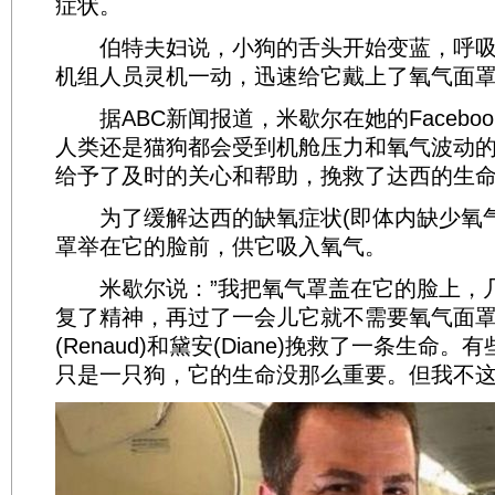
症状。
伯特夫妇说，小狗的舌头开始变蓝，呼吸
机组人员灵机一动，迅速给它戴上了氧气面
据ABC新闻报道，米歇尔在她的Facebo
人类还是猫狗都会受到机舱压力和氧气波动
给予了及时的关心和帮助，挽救了达西的生
为了缓解达西的缺氧症状(即体内缺少氧气
罩举在它的脸前，供它吸入氧气。
米歇尔说：”我把氧气罩盖在它的脸上，
复了精神，再过了一会儿它就不需要氧气面
(Renaud)和黛安(Diane)挽救了一条生命
只是一只狗，它的生命没那么重要。但我不这