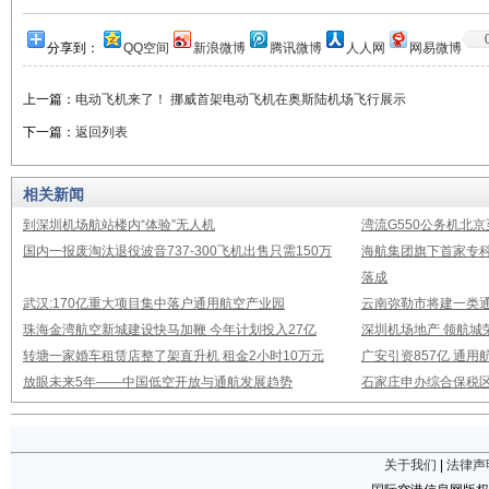
分享到：
QQ空间
新浪微博
腾讯微博
人人网
网易微博
上一篇：
电动飞机来了！ 挪威首架电动飞机在奥斯陆机场飞行展示
下一篇：
返回列表
相关新闻
到深圳机场航站楼内“体验”无人机
湾流G550公务机北
国内一报废淘汰退役波音737-300飞机出售只需150万
海航集团旗下首家专
落成
武汉:170亿重大项目集中落户通用航空产业园
云南弥勒市将建一类通
珠海金湾航空新城建设快马加鞭 今年计划投入27亿
深圳机场地产 领航城
转塘一家婚车租赁店整了架直升机 租金2小时10万元
广安引资857亿 通
放眼未来5年——中国低空开放与通航发展趋势
石家庄申办综合保税
关于我们
|
法律声