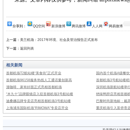
分享到：
QQ空间
新浪微博
腾讯微博
人人网
网易微博
上一篇：
美兰机场：2017年环境、社会及管治报告正式发布
下一篇：
返回列表
相关新闻
首都机场T2航站楼“美食街”正式开业
国内首个机场A级餐饮
首都机场96158服务热线人工通话量创新高
首都机场3号航站楼
漫咖啡、家有好面正式亮相首都机场
深圳机场新航站楼举
“木九十”品牌眼镜店入驻首都机场3号航站楼
绝味鸭脖店亮相首都机
迪桑娜品牌专卖店亮相首都机场3号航站楼
巴黎时尚新地标：戴
上海浦东国际机场“RIMOWA”专卖店开业
重庆机场引入富侨贵