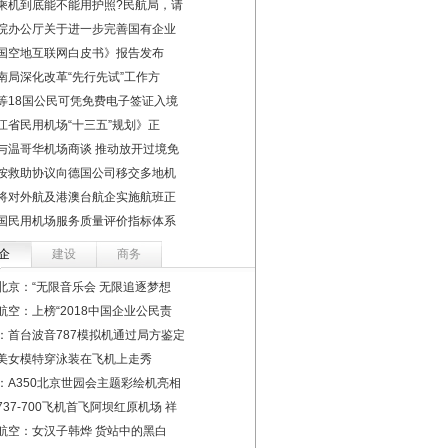
乘机到底能不能用护照?民航局，请
院办公厅关于进一步完善国有企业
国空地互联网白皮书》报告发布
南局深化改革“先行先试”工作方
等18国公民可凭免费电子签证入境
江省民用机场“十三五”规划》正
与温哥华机场商谈 推动放开过境免
按救助协议向德国公司移交多地机
将对外航及港澳台航企实施航班正
国民用机场服务质量评价指标体系
企
建设
商务
北京：“无限音乐会 无限追逐梦想
航空：上榜“2018中国企业公民责
：首台波音787模拟机通过局方鉴定
美女模特穿泳装在飞机上走秀
：A350北京世园会主题彩绘机亮相
737-700飞机首飞阿坝红原机场 祥
航空：女汉子韩烨 货站中的黑白