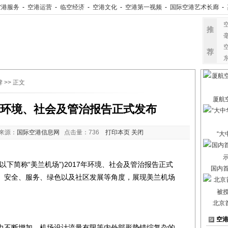
空港服务
-
空港运营
-
临空经济
-
空港文化
-
空港第一视频
-
国际空港艺术长廊
-
推
荐
牌
>> 正文
厦航
7年环境、社会及管治报告正式发布
来源：
国际空港信息网
点击量：
736
打印本页
关闭
“大
下简称“美兰机场”)2017年环境、社会及管治报告正式
国内
、安全、服务、绿色以及社区发展等角度，展现美兰机场
北京
空
不断增加、机场设计流量有限等内外部形势错综复杂的