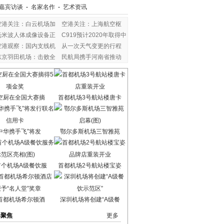
嘉宾访谈
-
名家名作
-
艺术资讯
空港关注：白云机场加
空港关注：上海航空枢
毫米波人体成像设备正
C919预计2020年取得中
空港观察：国内支线机
从一次天气变更的行程
东京羽田机场：击败全
民航局携手河南省推动
空厨在全国大赛摘
首都机场3号航站楼唐卡
中华携手飞”将发
鄂尔多斯机场三智雅苑
首个机场A级餐饮服
首都机场2号航站楼宝姿
首都机场希尔顿酒
深圳机场将创建“A级餐
港聚焦
更多