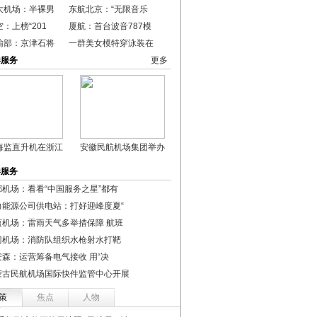
大机场：半裸男
东航北京：“无限音乐
：上榜“201
厦航：首台波音787模
输部：京津石将
一群美女模特穿泳装在
港服务
更多
海监直升机在浙江
安徽民航机场集团举办
港服务
都机场：看看“中国服务之星”都有
力能源公司供电站：打好迎峰度夏“
蕴机场：雷雨天气多举措保障 航班
门机场：消防队组织水枪射水打靶
安森：运营筹备电气接收 用“决
蒙古民航机场国际快件监管中心开展
策
焦点
人物