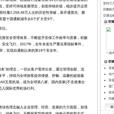
亚特兰
战，坚持可持续发展理念，创造持续价值，稳步提升运营
祥鹏航空
吞吐量2,258.48万人次的历史性突破，新开通普吉、雅
交通运
东盟十国通航城市从6个扩大至9个。
空
首位。
善安全管理体系，不断提升安保工作效率与质量，积极
安全飞行。2017年，全年未发生严重后果指标事件，
复审，实现自通航以来的第19个安全年。
一架
空
首
务”的理念，一切从客户需求出发，通过管理创新、流
动
水平，持续为全球旅客提供便捷、舒畅、温馨的超值服
富
TRAX五星机场，成为全球第八家、国内首家(不含港澳台
厦
功迈入国际优秀机场行列。
徐
内
绿色理念融入企业管理、经营、发展的方方面面，加强
政
公、绿色飞行，不断探索节能减排、绿色运营的新方式，