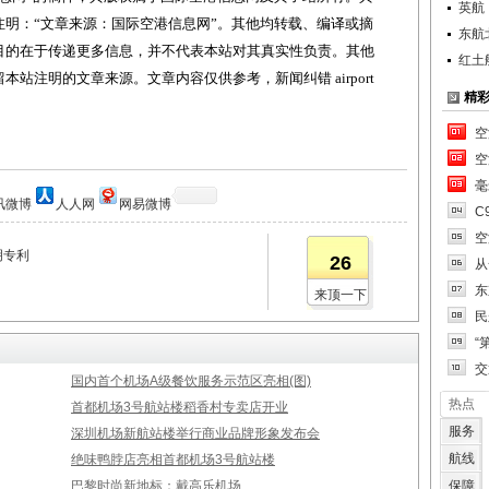
英航
明：“文章来源：国际空港信息网”。其他均转载、编译或摘
东航
目的在于传递更多信息，并不代表本站对其真实性负责。其他
红土
站注明的文章来源。文章内容仅供参考，新闻纠错 airport
精
空
空
毫
讯微博
人人网
网易微博
C
空
明专利
26
从
东
来顶一下
民
“
交
国内首个机场A级餐饮服务示范区亮相(图)
热点
首都机场3号航站楼稻香村专卖店开业
服务
深圳机场新航站楼举行商业品牌形象发布会
航线
绝味鸭脖店亮相首都机场3号航站楼
巴黎时尚新地标：戴高乐机场
保障