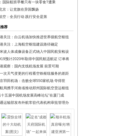
：国际航班早餐只有一块零食?遭乘
北京：让党旗在异国飘扬
航空：全员行动 践行安全是第
彩推荐
港关注：白云机场加快推进世界级航空枢纽
港关注：上海航空枢纽建设路径确定
米波人体成像设备正式纳入中国民航安检设
919预计2020年取得中国民航适航证 订单将
港观察：国内支线机场发展 前景可期
一次天气变更的行程看空铁枢纽服务的差距
京羽田机场：击败全球550家机场 夺得世
航局携手河南省推动郑州国际航空货运枢纽
第十五届中国机场发展高峰论坛”在厦门成
通运输部发布外航常驻代表机构审批管理办