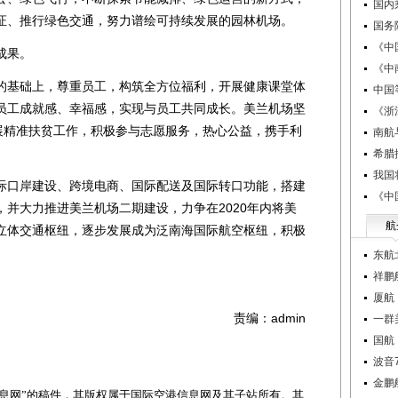
国内
认证、推行绿色交通，努力谱绘可持续发展的园林机场。
国务
《中
成果。
《中
基础上，尊重员工，构筑全方位福利，开展健康课堂体
中国
员工成就感、幸福感，实现与员工共同成长。美兰机场坚
《浙
开展精准扶贫工作，积极参与志愿服务，热心公益，携手利
南航
。
希腊
我国
口岸建设、跨境电商、国际配送及国际转口功能，搭建
《中
并大力推进美兰机场二期建设，力争在2020年内将美
航
立体交通枢纽，逐步发展成为泛南海国际航空枢纽，积极
东航
祥鹏
厦航
责编：admin
一群
国航
波音
金鹏
网”的稿件，其版权属于国际空港信息网及其子站所有。其