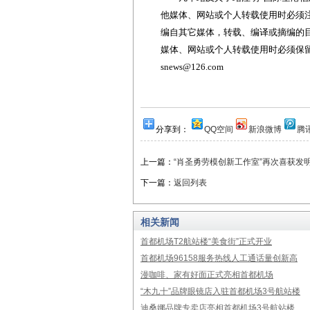
他媒体、网站或个人转载使用时必须注
编自其它媒体，转载、编译或摘编的
媒体、网站或个人转载使用时必须保留本
snews@126.com
分享到：
QQ空间
新浪微博
腾
上一篇：
“肖圣勇劳模创新工作室”再次喜获发
下一篇：
返回列表
相关新闻
首都机场T2航站楼“美食街”正式开业
首都机场96158服务热线人工通话量创新高
漫咖啡、家有好面正式亮相首都机场
“木九十”品牌眼镜店入驻首都机场3号航站楼
迪桑娜品牌专卖店亮相首都机场3号航站楼