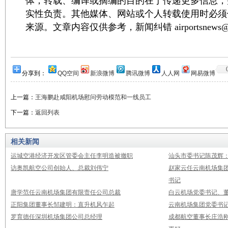
体，转载、编译或摘编的目的在于传递更多信息，
实性负责。其他媒体、网站或个人转载使用时必须
来源。文章内容仅供参考，新闻纠错 airportsnews@1
分享到：
QQ空间
新浪微博
腾讯微博
人人网
网易微博
上一篇：
王海鹏赴咸阳机场慰问劳动模范和一线员工
下一篇：
返回列表
相关新闻
运城空港经济开发区管委会主任李明造被撤职
汕头市委书记陈茂辉
访奥凯航空公司创始人、总裁刘伟宁
赵家云任云南机场集
书记
唐学范任云南机场集团有限责任公司总裁
白云机场党委书记、董
正阳集团董事长邹建明：直升机风乍起
云南机场集团党委书
罗育德任深圳机场集团公司总经理
成都航空董事长庄浩刚