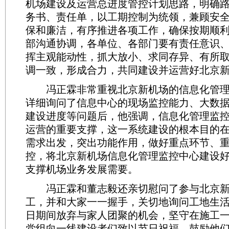
机场建设及运营总进度管控计划思路，明确
务书、责任单，以工期控制为统领，兼顾安
保和廉洁，有序推进各项工作，确保按期顺利
部沟通协调，各单位、各部门要有责任意识
挥主观能动性，抓大放小、求同存异、有所
调一致，形成合力，共同建设并运营好北京
冯正霖非常重视北京新机场的信息化管理
详细询问了信息中心的现场监控能力、大数
建设进度等问题后，他强调，信息化管理监
运营的重要支撑，这一系统建设的根本目的
需求出发，突出功能作用，做好重点环节、
控，将北京新机场信息化管理监控中心建设
支撑机场业务发展需要。
冯正霖和董志毅还亲切慰问了参与北京新
工，并和大家一一握手，关切地询问工地生
日期间放弃与家人团聚的机会，坚守在施工
党组向一线建设者们致以节日祝福，鼓励他