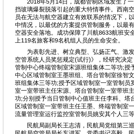
2018年5月14日，成都管制区域发生了
挡玻璃爆裂脱落引起的重大特情事件。西南
员在无法与航空器建立有效联系的情况下，
中情况，以最优的方案提供管制服务，以最
空器安全落地。成功保障了川航8633航班安
上119名旅客和9名机组人员的生命安全。
为表彰先进、树立典型、弘扬正气、激发
空管系统人员奖惩规定(试行)》，经研究决
管制中心终端管制室宋源班组集体二等功;授
中心区域管制室王墨班组、塔台管制室徐智
班组集体三等功;授予区域管制室一室管制员
室一室带班主任宋源、塔台管制室一室带班
功;分别授予当日管制中心值班主任李科、塔
区域管制室一室带班主任王墨、终端管制室
流量管理室运行监控室管制员姚安其个人三
民航局副局长王志清，民航局党组第三巡
民航局空管局局长车进军、党委书记高毅，