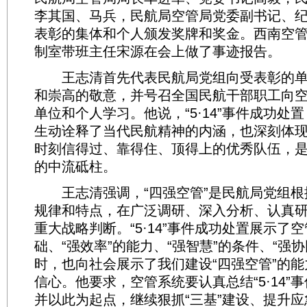
李其国、马兵，民航局空管局党委副书记、
表彰的集体和个人颁发奖牌和奖金。西南空
制室带班主任宋源在会上做了事迹报告。
王志清首先代表民航局党组向受表彰的单
和崇高的敬意，并号召全国民航干部职工向空管系
单位和个人学习。他说，“5·14”事件成功处
生动诠释了当代民航精神的内涵，也深刻体
时刻信得过、靠得住、顶得上的优秀队伍，
的中流砥柱。
王志清强调，“四强空管”是民航局党组根
规律和特点，在广泛调研、深入分析、认真
重大战略判断。“5·14”事件成功处置展示了空
础、“强效率”的能力、“强智慧”的条件、“强
时，也向社会展示了我们建设“四强空管”的
信心。他要求，空管系统要认真总结“5·14”
并以此为起点，继续狠抓“三基”建设、提升