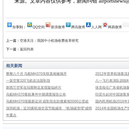
来源。文章内容仅供参考，新闻纠错 airportsnews@1
分享到：
QQ空间
新浪微博
腾讯微博
人人网
网易微博
上一篇：
空港关注：我国中小机场收费改革研究
下一篇：
返回列表
相关新闻
整整八个月 马航MH370失联真相被揭开
2012年世界机场客流
一架空客320飞机在法国坠毁
八一飞行表演队训练时
新西兰空军在珀斯附近发现疑似碎片
张克俭任广东省机场
马航MH370客机事件中期调查报告公布
印尼今起对中国游客免
马航MH370现最新证词 或坠毁在距搜索地5000公里处
国内民用机场2016
深圳机场：近30家机场交流节能减排 “机场碳管理”成明
2014年全国机场生
年重点