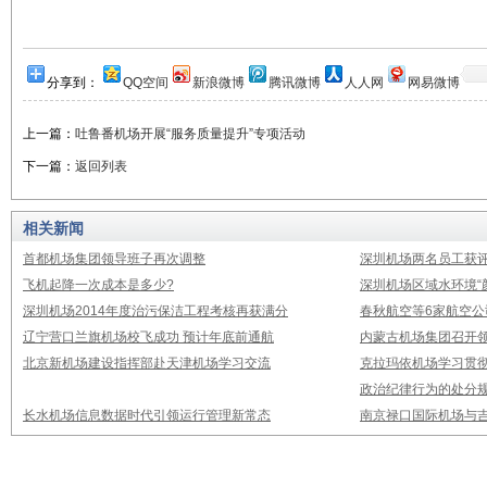
分享到：
QQ空间
新浪微博
腾讯微博
人人网
网易微博
上一篇：
吐鲁番机场开展“服务质量提升”专项活动
下一篇：
返回列表
相关新闻
首都机场集团领导班子再次调整
深圳机场两名员工获评
飞机起降一次成本是多少?
深圳机场区域水环境“
深圳机场2014年度治污保洁工程考核再获满分
春秋航空等6家航空公
辽宁营口兰旗机场校飞成功 预计年底前通航
内蒙古机场集团召开
北京新机场建设指挥部赴天津机场学习交流
克拉玛依机场学习贯
政治纪律行为的处分
长水机场信息数据时代引领运行管理新常态
南京禄口国际机场与