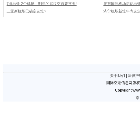
7条地铁 2个机场 明年的武汉交通要逆天!
胶东国际机场启动地铁
三亚新机场已确定选址?
济宁机场新址年内选定
关于我们
|
法律声
国际空港信息网版权
Copyright www.
京