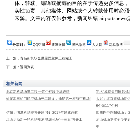
体，转载、编译或摘编的目的在于传递更多信息，
实性负责。其他媒体、网站或个人转载使用时必须
来源。文章内容仅供参考，新闻纠错 airportsnews@1
分享到：
QQ空间
新浪微博
腾讯微博
人人网
网易微博
上一篇：
青岛新机场金属屋面主体工程完工
下一篇：
返回列表
相关新闻
北京新机场场道工程 十四个标段中标详情
定名“成都天府国际机
汕尾海丰鲘门航空机场开工建设，汕尾第一座航空机场!
大兴：北京新机场周
6个镇117个村
信阳：明港机场即将开建 预计2017年建成通航
四川巴中恩阳机场： 2
江西启动新一轮机场规划 抚州机场“十三五”将开工
庐山机场复航至少要到
中