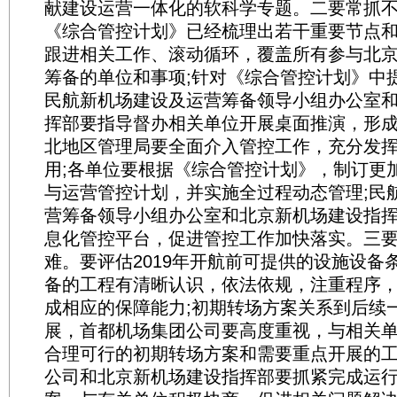
献建设运营一体化的软科学专题。二要常抓
《综合管控计划》已经梳理出若干重要节点
跟进相关工作、滚动循环，覆盖所有参与北
筹备的单位和事项;针对《综合管控计划》中
民航新机场建设及运营筹备领导小组办公室
挥部要指导督办相关单位开展桌面推演，形
北地区管理局要全面介入管控工作，充分发
用;各单位要根据《综合管控计划》，制订更
与运营管控计划，并实施全过程动态管理;民
营筹备领导小组办公室和北京新机场建设指
息化管控平台，促进管控工作加快落实。三
难。要评估2019年开航前可提供的设施设备
备的工程有清晰认识，依法依规，注重程序
成相应的保障能力;初期转场方案关系到后续
展，首都机场集团公司要高度重视，与相关
合理可行的初期转场方案和需要重点开展的工
公司和北京新机场建设指挥部要抓紧完成运