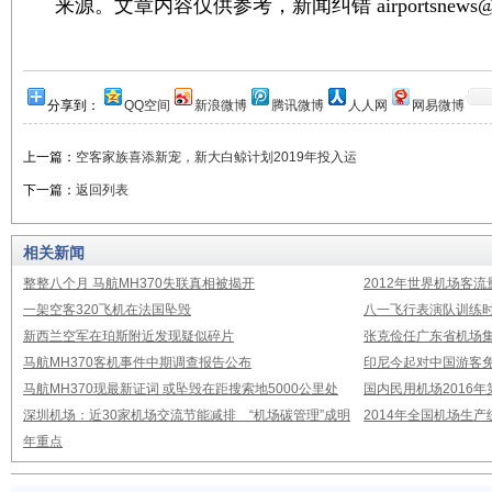
来源。文章内容仅供参考，新闻纠错 airportsnews@1
分享到：
QQ空间
新浪微博
腾讯微博
人人网
网易微博
上一篇：
空客家族喜添新宠，新大白鲸计划2019年投入运
下一篇：
返回列表
相关新闻
整整八个月 马航MH370失联真相被揭开
2012年世界机场客流
一架空客320飞机在法国坠毁
八一飞行表演队训练时
新西兰空军在珀斯附近发现疑似碎片
张克俭任广东省机场
马航MH370客机事件中期调查报告公布
印尼今起对中国游客免
马航MH370现最新证词 或坠毁在距搜索地5000公里处
国内民用机场2016
深圳机场：近30家机场交流节能减排 “机场碳管理”成明
2014年全国机场生
年重点