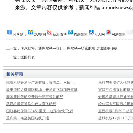
来源。文章内容仅供参考，新闻纠错 airportsnews@1
分享到：
QQ空间
新浪微博
腾讯微博
人人网
网易微博
上一篇：
库尔勒将开通库尔勒—喀什、库尔勒—哈密航班 进出疆更便捷
下一篇：
返回列表
相关新闻
临汾机场开通至广州航班，每周二、六执行
马航与美航扩大代码
欣丰虎航入驻咸阳机场 开通直飞新加坡航班
宜昌至台湾直达航班
泰国新时代航空开通合肥至曼谷航线
蚌埠机场即将开通民
武汉机场开通马尔代夫直飞航线
哈尔滨太平国际机场
国航客舱保障CA451重庆—迪拜“渝快”飞行
宜昌机场3月29日起
重庆第二条至美国航线开通
盐城机场12月21日开