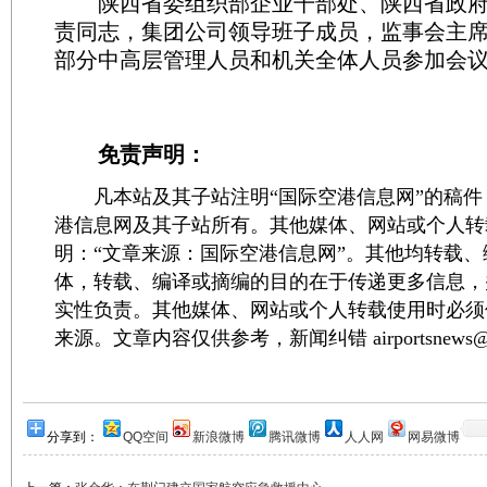
陕西省委组织部企业干部处、陕西省政府
责同志，集团公司领导班子成员，监事会主
部分中高层管理人员和机关全体人员参加会
免责声明：
凡本站及其子站注明“国际空港信息网”的稿件
港信息网及其子站所有。其他媒体、网站或个人转
明：“文章来源：国际空港信息网”。其他均转载
体，转载、编译或摘编的目的在于传递更多信息，
实性负责。其他媒体、网站或个人转载使用时必须
来源。文章内容仅供参考，新闻纠错 airportsnews@1
分享到：
QQ空间
新浪微博
腾讯微博
人人网
网易微博