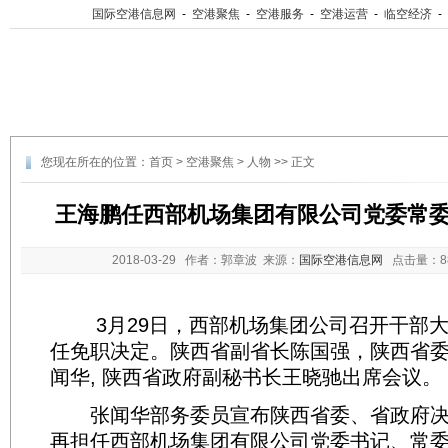
国际空港信息网
-
空港聚焦
-
空港服务
-
空港运营
-
临空经济
-
您现在所在的位置：
首页
>
空港聚焦
>
人物
>> 正文
王海鹏任西部机场集团有限公司党委常
2018-03-29
作者：郭章波 来源：
国际空港信息网
点击量：
3月29日，西部机场集团公司召开干部大
任免职决定。陕西省副省长陈国强，陕西省
闻华, 陕西省政府副秘书长王晓驰出席会议。
张闻华部务委员宣布陕西省委、省政府决
再担任西部机场集团有限公司党委书记、常