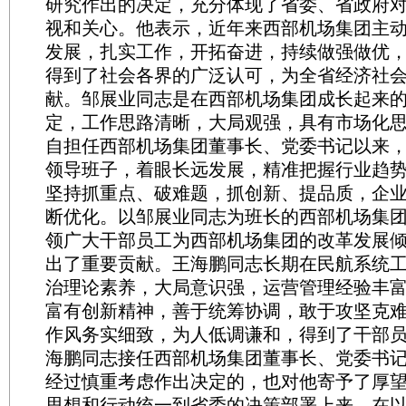
研究作出的决定，充分体现了省委、省政府
视和关心。他表示，近年来西部机场集团主
发展，扎实工作，开拓奋进，持续做强做优
得到了社会各界的广泛认可，为全省经济社
献。邹展业同志是在西部机场集团成长起来
定，工作思路清晰，大局观强，具有市场化
自担任西部机场集团董事长、党委书记以来
领导班子，着眼长远发展，精准把握行业趋
坚持抓重点、破难题，抓创新、提品质，企
断优化。以邹展业同志为班长的西部机场集
领广大干部员工为西部机场集团的改革发展
出了重要贡献。王海鹏同志长期在民航系统
治理论素养，大局意识强，运营管理经验丰
富有创新精神，善于统筹协调，敢于攻坚克
作风务实细致，为人低调谦和，得到了干部
海鹏同志接任西部机场集团董事长、党委书
经过慎重考虑作出决定的，也对他寄予了厚
思想和行动统一到省委的决策部署上来，在