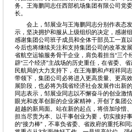
务。王海鹏同志任西部机场集团有限公司党
长。
会上，邹展业与王海鹏同志分别作表态发
示，坚决拥护和服从上级组织的决定，感谢
感谢集团公司班子成员和全体干部员工一直
今后也将继续关注和支持集团公司的改革发
省航空运输服务骨干企业，肩负着担当“三个
辟“三个经济”主战场的历史重任，在省委、
民航局的大力支持下，在王海鹏和卢程祥同
带领下，集团公司必将进入更高质量、更高
展阶段，也必将为我省经济社会发展作出新
同志表示，邹展业同志以不懈奋斗的创业激
眼光和改革创新的企业家精神，开创了集团
超越的新局面。站在新的起点，将倍加珍惜
担当尽责为本、以干事创业为要，切实接好
的“接力棒”，不辜负省委、省政府的重托和
将重点从3方面做好工作，一是提高站位，强