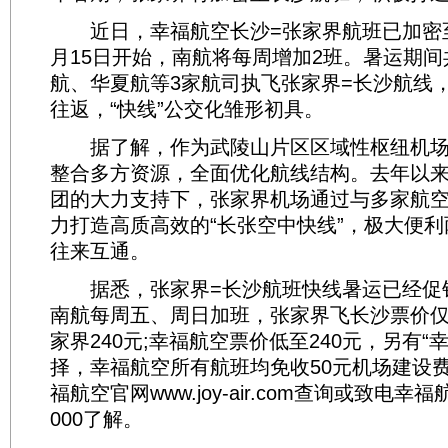
近日，幸福航空长沙=张家界航班已加密至
月15日开始，南航将每周增加2班。暑运期
航、华夏航等3家航司执飞张家界=长沙航线，
往返，“快线”公交化雏形初具。
据了解，作为武陵山片区区域性枢纽机场
整合多方资源，全面优化航线结构。去年以
团的大力支持下，张家界机场通过与多家航
力打造高质高效的“长张空中快线”，极大便
往来互通。
据悉，张家界=长沙航班快线暑运已经促
南航每周五、周日加班，张家界飞长沙票价仅
家界240元;幸福航空票价低至240元，另有“
择，幸福航空所有航班均免收50元机场建设
福航空官网www.joy-air.com查询或致电幸福航
000了解。