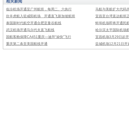
相关新闻
临汾机场开通至广州航班，每周二、六执行
马航与美航扩大代码
欣丰虎航入驻咸阳机场 开通直飞新加坡航班
宜昌至台湾直达航班
泰国新时代航空开通合肥至曼谷航线
蚌埠机场即将开通民
武汉机场开通马尔代夫直飞航线
哈尔滨太平国际机场
国航客舱保障CA451重庆—迪拜“渝快”飞行
宜昌机场3月29日起
重庆第二条至美国航线开通
盐城机场12月21日开