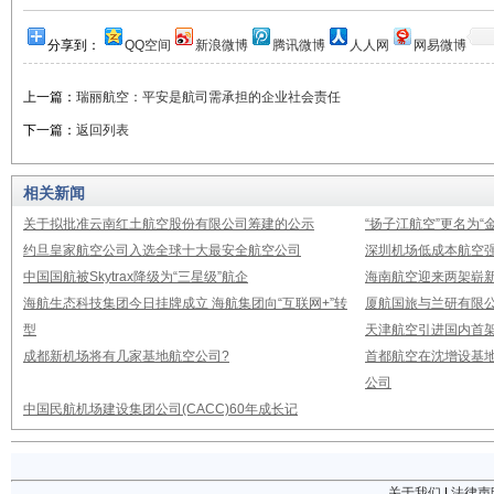
分享到：
QQ空间
新浪微博
腾讯微博
人人网
网易微博
上一篇：
瑞丽航空：平安是航司需承担的企业社会责任
下一篇：
返回列表
相关新闻
关于拟批准云南红土航空股份有限公司筹建的公示
“扬子江航空”更名为“
约旦皇家航空公司入选全球十大最安全航空公司
深圳机场低成本航空强
中国国航被Skytrax降级为“三星级”航企
海南航空迎来两架崭新A3
海航生态科技集团今日挂牌成立 海航集团向“互联网+”转
厦航国旅与兰研有限
型
天津航空引进国内首架E
成都新机场将有几家基地航空公司?
首都航空在沈增设基地
公司
中国民航机场建设集团公司(CACC)60年成长记
关于我们
|
法律声