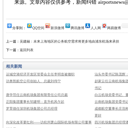
来源。文章内容仅供参考，新闻纠错 airportsnews@1
分享到：
QQ空间
新浪微博
腾讯微博
人人网
网易微博
上一篇：
吴建融：未来上海地区的公务航空需求将更多地由浦东机场来承担
下一篇：
返回列表
相关新闻
运城空港经济开发区管委会主任李明造被撤职
汕头市委书记陈茂辉
访奥凯航空公司创始人、总裁刘伟宁
赵家云任云南机场集
书记
唐学范任云南机场集团有限责任公司总裁
白云机场党委书记、董
正阳集团董事长邹建明：直升机风乍起
云南机场集团党委书
罗育德任深圳机场集团公司总经理
成都航空董事长庄浩刚
更好
向深化改革要红利——访杭州萧山国际机场有限公司董事
四川机场集团总经理潘