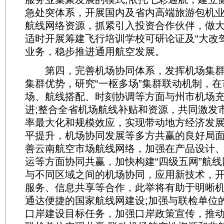
急处突体系，开展国内及省内高端旅游包机
航线网络资源，抓紧引入投资合作伙伴，做大
适时开展筹建飞行培训学校可研论证及“大改
业务，稳步推进通用航空发展。
第四，完善机场协同体系，发挥机场集群
集群优势，研究“一枢多场”集群联动机制，
场、航线搭配、时刻协调等方面与州市机场
进;整合全省机场航线补贴和资源，共同激发
率最大化和规模效应，实现带动地方经济发
平提升，机场协同发展等多方共赢的良好局面
善云南航空市场航线网络，加强在产品设计
运等方面协同共赢，加快构建“四级五网”航线
与不同区域之间的机场协同，应用新技术，
服务、信息共享等合作，此举将有助于明晰
通达便捷的国家航线网建设;加强与联检单位
口岸建设目标任务，加强口岸政策宣传，推