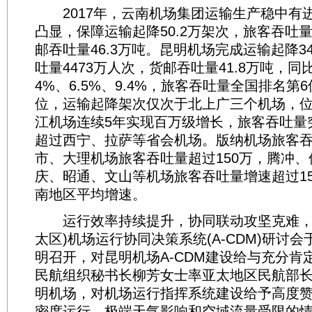
2017年，云南机场集团运输生产稳中有
凸显，保障运输起降50.2万架次，旅客吞吐量
邮吞吐量46.3万吨。昆明机场完成运输起降3
吐量4473万人次，货邮吞吐量41.8万吨，同
4%、6.5%、9.4%，旅客吞吐量全国排名第
位，运输起降架次仅次于北上广三个机场，位
江机场连续5年实现百万级增长，旅客吞吐量突
超过西宁、拉萨等省会机场。版纳机场旅客吞
市、大理机场旅客吞吐量超过150万，腾冲
庆、昭通、文山等机场旅客吞吐量增速超过1
南地区平均增速。
运行效率持续提升，协同联动攻坚克难，
太区)机场运行协同决策系统(A-CDM)研讨会于
明召开，对昆明机场A-CDM建设给与充分肯
民航组织秘书长柳芳女士率亚太地区民航部
明机场，对机场运行指挥系统建设给予高度
密度运行、极端天气影响和空域流量受限的