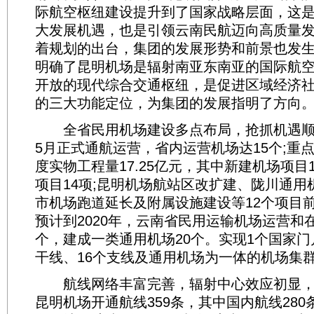
际航空枢纽建设提升到了国家战略层面，这
大发展机遇，也是引领云南民航迈向高质量
着规划的出台，集团的发展形势和前景也发
明确了昆明机场是辐射南亚东南亚的国际航
开放的现代综合交通枢纽，是促进区域经济
的三大功能定位，为集团的发展指明了方向
全省民用机场建设多点布局，抢抓机遇顺
5月正式通航运营，省内运营机场达15个;重
度实物工程量17.25亿元，其中新建机场项目
项目14项;昆明机场航站区改扩建、陇川通用
市机场跑道延长及附属设施建设等12个项目
预计到2020年，云南省民用运输机场运营和
个，建成一类通用机场20个。实现1个国家门
干线、16个支线及通用机场为一体的机场集
航线网络丰富完善，辐射中心效应初显，开
昆明机场开通航线359条，其中国内航线280