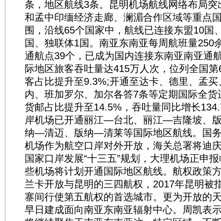
条，地区航线3条。昆明机场航线网络布局突出
和孟中印缅经济走廊、澜湄合作区域等重点
围，沿线65个国家中，航线已连接东盟10国
国、独联体1国。南亚东南亚每周航班量250
通航点39个，已成为国内连接东南亚南亚通航
际地区旅客吞吐量达415万人次，位列全国第
客占比提升至9.3%;开通至达卡、德里、孟
内、班加罗尔、加尔各答7条等定期国际全货
货邮占比提升至14.5%，吞吐量同比增长134
岸机场已开通丽江—台北、丽江—吉隆坡、
纳—清迈、版纳—清莱等国际地区航线。国
机场作为航空口岸对外开放，海关总署将迪
国家口岸发展“十三五”规划，大理机场正申
些机场将计划开通国际地区航线。航权政策方面
兰卡开放与昆明的三四航权，2017年昆明被
寨间行使第五航权的首选城市。更为开放的
早日建成面向南亚东南亚辐射中心。周凯表