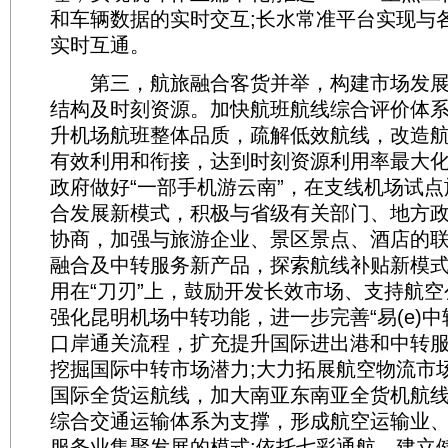
和车辆数据的实时交互;长水常准平台实现与
实时互通。
第三，航旅融合客货并举，构建市场发展
结构及时刻资源。加快航班航线综合评价体
升机场航班整体品质，疏解低效航线，改造
有效利用和衔接，达到时刻资源利用率最大化
政府做好“一部手机游云南”，在支线机场试
合发展新模式，积极与省级有关部门、地方
协商，加强与旅游企业、景区景点、酒店的
融合及中转服务新产品，探索航线补贴新模
用在“刀刃”上，鼓励开发长效市场、支持航
强化昆明机场中转功能，进一步完善“易(e)中
口岸通关流程，扩充提升国际进出港和中转
挖掘国际中转市场潜力;大力拓展航空物流市
国际全货运航线，加大南亚东南亚全货机航
综合交通运输体系为支撑，形成航空运输业
服务业集聚发展的模式;依托七彩通航，建立