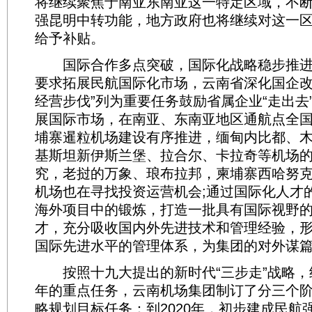
将继续聚焦于南亚东南亚这一特定区域，不
强昆明中转功能，地方政府也将继续对这一
给予补贴。
国际合作多点突破，国际化战略稳步推进
要求拓展民航国际化市场，云南省深化国企改
经营步伐”列为重要任务鼓励省属企业“走出去
展国际市场，在南亚、东南亚地区通航点全
埔寨暹粒机场建设有序推进，缅甸内比都、
基斯坦新伊斯兰堡、拉合尔、卡拉奇等机场
究，老挝的万象、琅布拉邦，柬埔寨西哈努
机场也在寻找投资运营机会;通过国际化人才
海外项目中的锻炼，打造一批具有国际视野
才，充分吸收国内外先进技术和管理经验，
国际先进水平的管理体系，为集团的对外谋
按照十九大提出的新时代“三步走”战略，
年的重点任务，云南机场集团制订了分三个
略规划目标任务：到2020年，初步建成民航