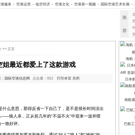
空港服务
-
空港运营
-
临空经济
-
空港文化
-
空港第一视频
-
国际空港艺术长廊
-
推
荐
企
>> 正文
海航
空姐最近都爱上了这款游戏
源：
国际空港信息网
点击量：
952
打印本页
关闭
日本航
南航
什么意思，那得反省一下自己了，是不是很长时间没出
——狼人杀，正从前几年的“不温不火”中迎来一波井喷
的一致好评。
巴航工
得更加紧凑和热烈。通过“好人”“狼人”和“神族”的