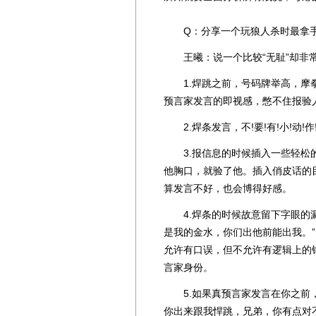
Q：分享一个玩狼人杀时最拿手
王曦：说一个比较“无耻”却非常
1.焊跳之前，号码牌举高，摩拳
预言家发言的即视感，憋不住报验
2.焊条发言，不!要!有!小!动!作
3.报信息的时候插入一些轻松的
他胸口，就验了他。插入俏皮话的
算发言不好，也会博得好感。
4.焊条的时候故意留下字眼的漏
是我的金水，你们出他前能出我。
允许有口误，但不允许有逻辑上的
言家身份。
5.如果真预言家发言在你之前，
你出来跟我悍跳，兄弟，你有点对