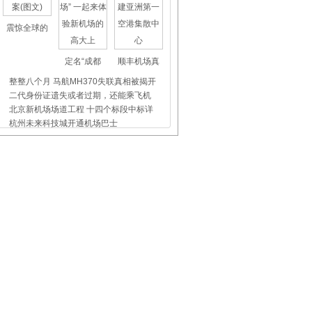
震惊全球的
定名“成都
顺丰机场真
整整八个月 马航MH370失联真相被揭开
二代身份证遗失或者过期，还能乘飞机
北京新机场场道工程 十四个标段中标详
杭州未来科技城开通机场巴士
上海虹桥、浦东机场外币兑换点位置介
昨天东航5509航班没出事，我们都应该
飞机晚点舞
国际儿童节
首都机场爱
俄航空公司空乘人员飞行途中为旅客接
姚天怡：收获参加安检工作的第一幅锦
青岛航空：寻找爱心航班 温暖接力
山航：机票310元起，暑期新开多条草原