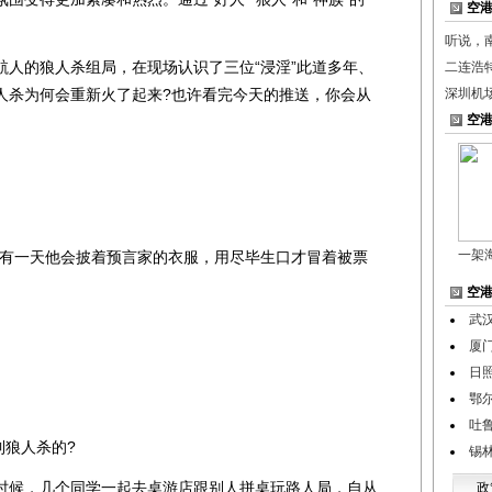
空
听说，
的狼人杀组局，在现场认识了三位“浸淫”此道多年、
二连浩
人杀为何会重新火了起来?也许看完今天的推送，你会从
深圳机
空
一架
有一天他会披着预言家的衣服，用尽毕生口才冒着被票
空
武汉
厦
日
鄂
吐
狼人杀的?
锡
候，几个同学一起去桌游店跟别人拼桌玩路人局，自从
政