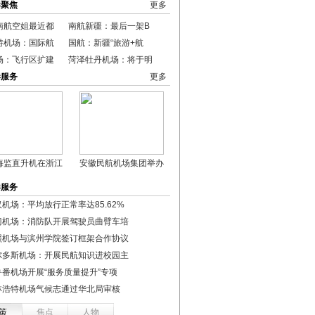
港聚焦
更多
南航空姐最近都
南航新疆：最后一架B
特机场：国际航
国航：新疆“旅游+航
场：飞行区扩建
菏泽牡丹机场：将于明
港服务
更多
海监直升机在浙江
安徽民航机场集团举办
港服务
机场：平均放行正常率达85.62%
门机场：消防队开展驾驶员曲臂车培
照机场与滨州学院签订框架合作协议
尔多斯机场：开展民航知识进校园主
鲁番机场开展“服务质量提升”专项
林浩特机场气候志通过华北局审核
策
焦点
人物