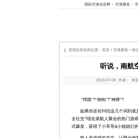
国际空港信息网
-
空港聚焦
-
您现在所在的位置：
首页
>
空港聚焦
>
航
听说，南航
2018-07-09
作者： 来
“悍跳”?“倒钩”?“神牌”?
如果你还在纠结这几个词到底是
去社交?现在菜航人聚会的热门游戏
式爆发，获得了小哥哥&小姐姐们
狼人杀游戏的存在，让聚会的氛围变