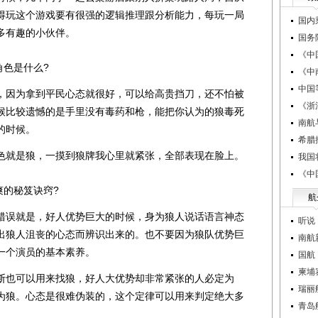
得玩这个游戏要有很强的逻辑推理跟分析能力，每玩一局
国内
多有趣的小伙伴。
国务
《中
色是什么?
《中
中国
因为拿到平民心态就很好，可以给高贵挡刀，还不怕被
《浙
候比较遗憾的是手里没有毒药和枪，能把你认为的狼毒死
南航
的时候。
希腊
就是狼，一摸到狼牌我心里就紧张，全部表现在脸上。
我国
《中
的秘笈诀窍?
航
误就是，好人优势巨大的时候，身为狼人说话语言神态
听说
出狼人沮丧的心态而辨识出来的。也不要因为狼队优势巨
南航
一个演员的基本素养。
国航
柬埔
也可以用来找狼，好人大优势却非常紧张的人必定为
瑞丽
为狼。心态是很难伪装的，这个定律可以用来判定绝大多
青岛