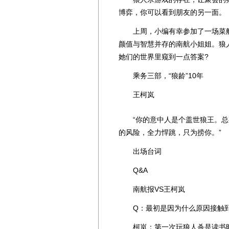
博弈，你可以看到朋友的另一面。
上周，小编有幸参加了一场菜航人
颜值与智慧并存的南航小姐姐。狼
她们的世界里窥到一点答案?
乘务三部，“狼龄”10年
王柯岚
“你的意中人是个盖世狼王。总
的风险，全力悍跳，只为捞你。”
出场台词
Q&A
南航报VS王柯岚
Q：最初是因为什么原因接触到
柯岚：第一次玩狼人杀是读书时