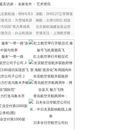
嘉宾访谈
-
名家名作
-
艺术资讯
北京新机场：明年6月3
深航：ZH9127正常降落
空港关注：为雪域高原
南航：出资100亿 拟设
中方回应“美方希就美
北京新机场建设及运营
空港关注：白云机场加
空港关注：上海航空枢
：服务“一带一路
红土航空举行开航仪式
空公司子公司 J
长安航空首航并获政府
着力打造乌鲁木齐
青岛航空开航两周年：
业交付第1000架
日本全日空航空公司社