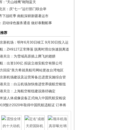
辉：“天山雄鹰”翱翔蓝天
北京：庆“七一”运行部门联合举
齐下战旺季 南航深耕新疆暑运市
：启动绿色服务通道 做好泰翻船事
彩推荐
京新机场：明年6月30日竣工 9月30日投入运
航：ZH9127正常降落 脱离时滑出快速脱离道
港关注：为雪域高原插上腾飞的翅膀
航：出资100亿 拟设立雄安航空有限公司
方回应“美方希就美航司网站更改台湾地区
京新机场建设及运营筹备总进度实施综合管
港关注：白云机场加快推进世界级航空枢纽
港关注：上海航空枢纽建设路径确定
米波人体成像设备正式纳入中国民航安检设
919预计2020年取得中国民航适航证 订单将