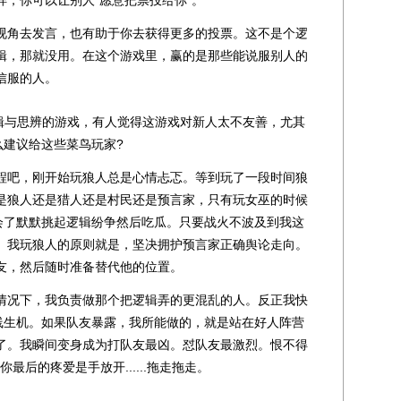
，你可以让别人“愿意把票投给你”。
角去发言，也有助于你去获得更多的投票。这不是个逻
辑，那就没用。在这个游戏里，赢的是那些能说服别人的
信服的人。
与思辨的游戏，有人觉得这游戏对新人太不友善，尤其
什么建议给这些菜鸟玩家?
吧，刚开始玩狼人总是心情忐忑。等到玩了一段时间狼
是狼人还是猎人还是村民还是预言家，只有玩女巫的时候
我学会了默默挑起逻辑纷争然后吃瓜。只要战火不波及到我这
。我玩狼人的原则就是，坚决拥护预言家正确舆论走向。
友，然后随时准备替代他的位置。
况下，我负责做那个把逻辑弄的更混乱的人。反正我快
取一线生机。如果队友暴露，我所能做的，就是站在好人阵营
了。我瞬间变身成为打队友最凶。怼队友最激烈。恨不得
给你最后的疼爱是手放开......拖走拖走。