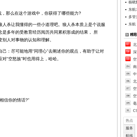
杨晓
东航
，那么在这个游戏中，你获得了哪些能力?
多管
人杀让我懂得的一些小道理吧。狼人杀本质上是个说服
东航
念是多年的受教育经历阅历共同累积形成的结果， 所
精
变别人对事物的认知和理解。
北
：尽可能地用“同理心”去阐述你的观点，有助于让对
深
对“空怒族”时也用得上，哈哈。
空
南
中
北
空
空
信你的情话?”
毫
C
热点
服务
航线