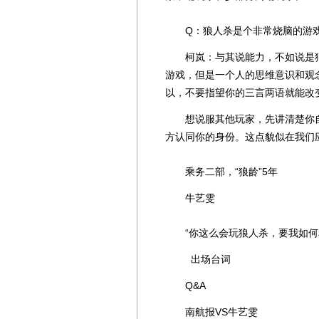
Q：狼人杀是个非常烧脑的游戏
柯岚：与其说能力，不如说是狼
游戏，但是一个人的思维意识和观
以，不要指望你的三言两语就能改
想说服其他玩家，先讲清楚你自己
方认同你的身份。这点貌似在我们应
乘务二部，“狼龄”5年
牛艺雯
“你这么会玩狼人杀，要我如何相
出场台词
Q&A
南航报VS牛艺雯