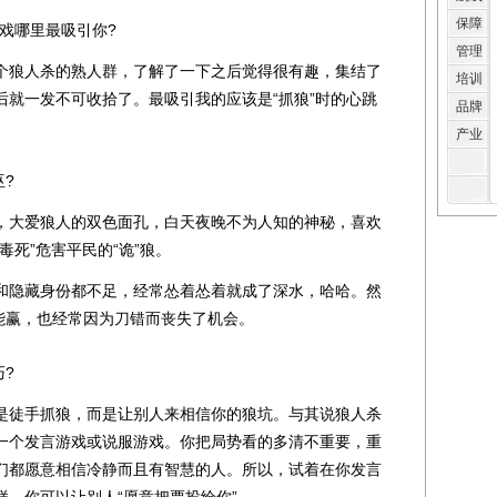
保障
戏哪里最吸引你?
管理
狼人杀的熟人群，了解了一下之后觉得很有趣，集结了
培训
后就一发不可收拾了。最吸引我的应该是“抓狼”时的心跳
品牌
产业
?
大爱狼人的双色面孔，白天夜晚不为人知的神秘，喜欢
毒死”危害平民的“诡”狼。
隐藏身份都不足，经常怂着怂着就成了深水，哈哈。然
能赢，也经常因为刀错而丧失了机会。
?
徒手抓狼，而是让别人来相信你的狼坑。与其说狼人杀
一个发言游戏或说服游戏。你把局势看的多清不重要，重
们都愿意相信冷静而且有智慧的人。所以，试着在你发言