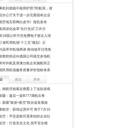
乘机到底能不能用护照?民航局，请
院办公厅关于进一步完善国有企业
国空地互联网白皮书》报告发布
南局深化改革“先行先试”工作方
等18国公民可凭免费电子签证入境
江省民用机场“十三五”规划》正
与温哥华机场商谈 推动放开过境免
按救助协议向德国公司移交多地机
将对外航及港澳台航企实施航班正
国民用机场服务质量评价指标体系
企
建设
商务
，南航空姐最近都爱上了这款游戏
新疆：最后一架B777调机出售
：新疆“旅游+航空”联合促发展旅
寨航空：获得运营许可 将于7月10
航空：平安是航司需承担的企业社
航空：打造安全文化 筑牢安全根