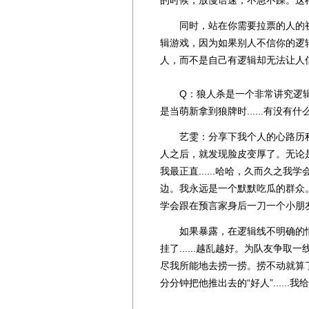
的时候，放慢语速，不急不躁。这样
同时，站在你需要拉票的人的视
辑游戏，因为如果别人不信你的逻
人，而不是自己有逻辑却无法让人
Q：狼人杀是一个非常讲究逻辑
是当萌新拿到狼牌时......有没有
艺雯：分享下我个人的心路历程
人之后，就发现脸皮变厚了。无论
我最正直......哈哈，久而久之
边。我永远是一个默默吃瓜的群众
学会跟在预言家身后一刀一个小朋
如果暴露，在逻辑线不明确的情
挂了......越乱越好。为队友争
尽我所能地去捞一捞。捞不动就算
分分钟把他推出去的“好人”......我