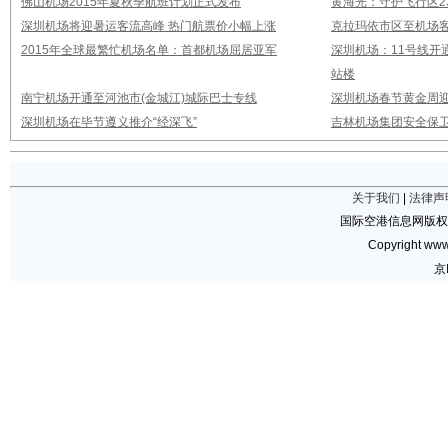
佛山机场2015年夏秋季航班计划正式发布
黄海光：守护飞行区23
深圳机场将迎暑运客流高峰 热门航票价小幅上涨
克拉玛依市区至机场
2015年全球最繁忙机场名单：首都机场屈居亚军
深圳机场：11号线开
站楼
南宁机场开通至河池市(金城江)城际巴士专线
深圳机场春节黄金周迎
深圳机场在毕节遵义推介“经深飞”
吉林机场集团安全保卫
关于我们
|
法律声
国际空港信息网版权
Copyright www.
京