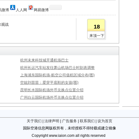
讯微博
人人网
网易微博
来观战
18
来顶一下
杭州未来科技城开通机场巴士
杭州长运汽车站发往萧山机场巴士时刻表调整
上海浦东国际机场-航空公司值机区域分布(图)
空姐刘苗苗：爱穿平底鞋的女孩(图)
昆明长水国际机场外币兑换点位置介绍
广州白云国际机场外币兑换点位置介绍
关于我们
|
法律声明
|
广告服务
|
联系我们
|
设为首页
国际空港信息网版权所有，未经授权不得转载或建立镜像
Copyright www.iaion.com all rights reserved