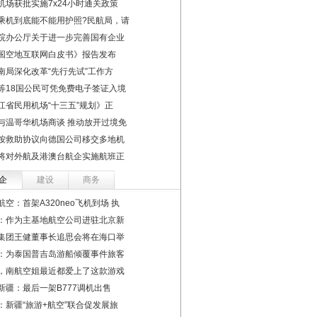
机场获批实施7x24小时通关政策
乘机到底能不能用护照?民航局，请
院办公厅关于进一步完善国有企业
国空地互联网白皮书》报告发布
南局深化改革“先行先试”工作方
等18国公民可凭免费电子签证入境
江省民用机场“十三五”规划》正
与温哥华机场商谈 推动放开过境免
按救助协议向德国公司移交多地机
将对外航及港澳台航企实施航班正
企
建设
商务
航空：首架A320neo飞机到场 执
：作为主基地航空公司进驻北京新
集团王健董事长追思会将在海口举
：为泰国普吉岛游船倾覆事件旅客
，南航空姐最近都爱上了这款游戏
新疆：最后一架B777调机出售
：新疆“旅游+航空”联合促发展旅