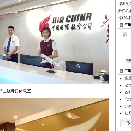
深圳航空
黔江机场
海航集
空
一架
空
富
动
2国航贵宾休息室
首
乌
张
牡
政