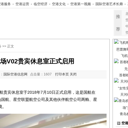
空港服务
-
空港运营
-
临空经济
-
空港文化
-
空港第一视频
-
国际空港艺术长廊
-
推
荐
务
>> 正文
飞机
场V02贵宾休息室正式启用
：
国际空港信息网
点击量：
1607
打印本页
关闭
首都
贵宾休息室于2018年7月10日正式启用，这是国航在
天河
，为国航、星空联盟航空公司及其他伙伴航空公司两舱、星
境。
青岛
空