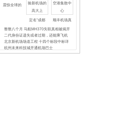
震惊全球的
定名“成都
顺丰机场真
整整八个月 马航MH370失联真相被揭开
二代身份证遗失或者过期，还能乘飞机
北京新机场场道工程 十四个标段中标详
杭州未来科技城开通机场巴士
上海虹桥、浦东机场外币兑换点位置介
昨天东航5509航班没出事，我们都应该
飞机晚点舞
国际儿童节
首都机场爱
国航：虹桥机场V02贵宾休息室正式启用
白云机场：往返970元起，椰城约您来观
白云机场：冰爽悉尼“C位出道”，往返
高空航班上 用氧气面罩拯救法国斗牛
景德镇机场：暴雨滂沱 我们同行