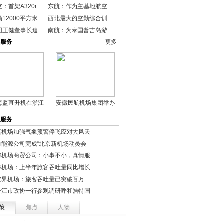
：首架A320n
东航：作为主基地航空
12000平方米
西北最大的空勤综合训
团王健董事长追
南航：为泰国普吉岛游
港服务
更多
海监直升机在浙江
安徽民航机场集团举办
港服务
蕴机场加强气象预警停飞应对大风天
力能源公司完成“北京新机场动员会
都机场商贸公司：小事不小，真情服
海机场：上半年旅客吞吐量同比增长
家界机场：旅客吞吐量已突破百万
丹江市政协一行参观调研呼和浩特国
策
焦点
人物