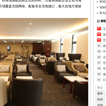
。在体现国航品牌定位的同时，注重将国航企业文化与海
柬埔
区域覆盖无线网络、配备安全充电接口，最大化地方便旅
瑞丽
青岛
精
北
深
空
南
中
北
空
空
毫
C
热点
服务
航线
保障