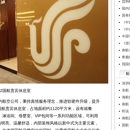
昆明
国内
国务
《中
《中
中国
《浙
南航
希腊
我国
航
深圳
2国航贵宾休息室
东航
海航
航空公司，秉持真情服务理念，推进软硬件升级，提升
南航
国航贵宾休息室，占地面积约1120平方米，设有就餐
听说
、淋浴间、母婴室、VIP包间等一系列功能区域，可利用
南航
简约明亮、温馨舒适，内部装饰风格以新中式为主要元素，
国航