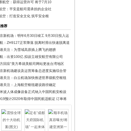
寨航空：获得运营许可 将于7月10
航空：平安是航司需承担的企业社
航空：打造安全文化 筑牢安全根
彩推荐
京新机场：明年6月30日竣工 9月30日投入运
航：ZH9127正常降落 脱离时滑出快速脱离道
港关注：为雪域高原插上腾飞的翅膀
航：出资100亿 拟设立雄安航空有限公司
方回应“美方希就美航司网站更改台湾地区
京新机场建设及运营筹备总进度实施综合管
港关注：白云机场加快推进世界级航空枢纽
港关注：上海航空枢纽建设路径确定
米波人体成像设备正式纳入中国民航安检设
919预计2020年取得中国民航适航证 订单将