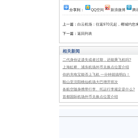
分享到：
QQ空间
新浪微博
腾
上一篇：
白云机场：往返970元起，椰城约您
下一篇：
返回列表
相关新闻
二代身份证遗失或者过期，还能乘飞机吗?
上海虹桥、浦东机场外币兑换点位置介绍
你的充电宝能否上飞机 一分钟就搞明白！
鞍山至沈阳桃仙机场大巴增开班次
各航空随身携带行李、托运行李规定是什么?
首都国际机场外币兑换点位置介绍