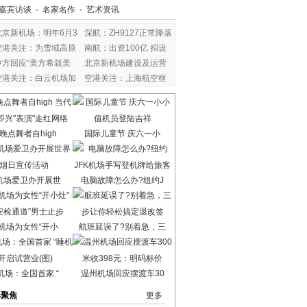
嘉宾访谈
-
名家名作
-
艺术资讯
北京新机场：明年6月3
深航：ZH9127正常降落
空港关注：为雪域高原
南航：出资100亿 拟设
中方回应“美方希就美
北京新机场建设及运营
空港关注：白云机场加
空港关注：上海航空枢
晚点舞者自high
国际儿童节 庆六一小
机场爱卫办开展世
电脑故障怎么办?纽约J
机场为女性“开小
航班延误了?别着急，三
机场：全国首家 “
温州机场回应摆渡车30
港聚焦
更多