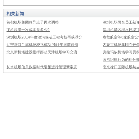
相关新闻
首都机场集团领导班子再次调整
深圳机场两名员工获评
飞机起降一次成本是多少?
深圳机场区域水环境“
深圳机场2014年度治污保洁工程考核再获满分
春秋航空等6家航空公
辽宁营口兰旗机场校飞成功 预计年底前通航
内蒙古机场集团召开
北京新机场建设指挥部赴天津机场学习交流
克拉玛依机场学习贯
政治纪律行为的处分
长水机场信息数据时代引领运行管理新常态
南京禄口国际机场与