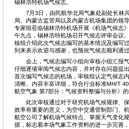
锡林浩特机场气候志。
7月3日，由民航华北局气象处副处长林兵
局、内蒙古监管局以及内蒙古机场集团的领
专家组莅临锡林浩特机场开展《机场气候志
午九点，锡林浩特机场召开气候志评审会议
核组介绍此次气候志编写的基本情况及编写
到来表示欢迎与感谢，也预祝气候志顺利通
会上，气候志编写小组向审核小组汇报气
仔细逐项审阅气候志内容，并对存在问题提
首次编写气候志的机场，审核组认定气候志
清晰、内容丰富详细，符合行业标准MH/T 4016
航空气象 第7部分：气候资料整编与分析》
此次审核通过对于研究机场气候规律、保
效率有重要的意义，为空中交通管制部门、
航空公司了解机场气候特点、掌握天气变化
据，标志着本场气象工作资料的进一步完善