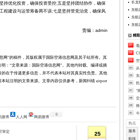
长龙
是坚持优化投资，确保投资受控;五是坚持团结协作，确保
东航
保工程建设与运管筹备两不误;七是坚持管党治党，确保风
东航
东航
责编：admin
精
毫
C
网”的稿件，其版权属于国际空港信息网及其子站所有。其
空
明：“文章来源：国际空港信息网”。其他均转载、编译或摘
从
目的在于传递更多信息，并不代表本站对其真实性负责。其他
东
站注明的文章来源。文章内容仅供参考，新闻纠错 airport
民
“
交
推
今
0
讯微博
人人网
网易微博
热点
服务
可审定
25
航线