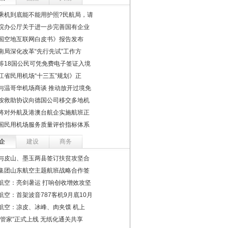
乘机到底能不能用护照?民航局，请
院办公厅关于进一步完善国有企业
国空地互联网白皮书》报告发布
南局深化改革“先行先试”工作方
等18国公民可凭免费电子签证入境
江省民用机场“十三五”规划》正
与温哥华机场商谈 推动放开过境免
按救助协议向德国公司移交多地机
将对外航及港澳台航企实施航班正
国民用机场服务质量评价指标体系
企
建设
商务
与皮山、墨玉两县签订扶贫攻坚合
集团山东航空主题航班战略合作签
航空：亮剑暑运 打响创收增效攻坚
航空：首架波音787客机9月底10月
航空：凉皮、冰峰、肉夹馍 机上
鹏管家”正式上线 无纸化通关共享