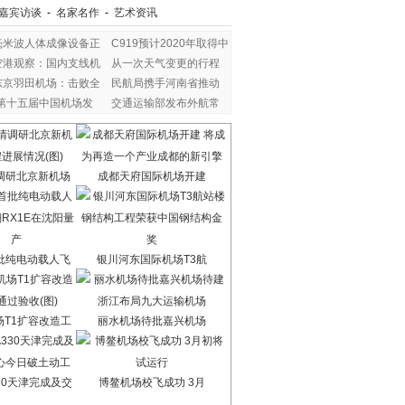
嘉宾访谈
-
名家名作
-
艺术资讯
毫米波人体成像设备正
C919预计2020年取得中
空港观察：国内支线机
从一次天气变更的行程
东京羽田机场：击败全
民航局携手河南省推动
“第十五届中国机场发
交通运输部发布外航常
调研北京新机场
成都天府国际机场开建
批纯电动载人飞
银川河东国际机场T3航
场T1扩容改造工
丽水机场待批嘉兴机场
30天津完成及交
博鳌机场校飞成功 3月