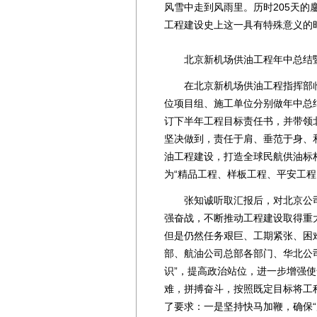
风雪中走到风雨里。历时205天
工程建设史上这一具有特殊意义的
北京新机场供油工程年中总结暨
在北京新机场供油工程指挥部临
位项目组、施工单位分别做年中总
订下半年工程目标责任书，并带领
坚决做到，责任于肩、垂范于身、
油工程建设，打造全球民航供油标
为“精品工程、样板工程、平安工程
张知诚听取汇报后，对北京公司
强奋战，不断推动工程建设取得重
但是仍然任务艰巨、工期紧张、困
部、航油公司总部各部门、华北公
识”，提高政治站位，进一步增强
难，拼搏奋斗，按照既定目标将工
了要求：一是坚持快马加鞭，确保“