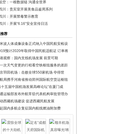
航空：一根数据链 沟通全世界
四川：贵宾室开展美食品鉴周系列
四川：开展禁毒警示教育
四川：开展“6.16”安全宣传日活
彩推荐
米波人体成像设备正式纳入中国民航安检设
919预计2020年取得中国民航适航证 订单将
港观察：国内支线机场发展 前景可期
一次天气变更的行程看空铁枢纽服务的差距
京羽田机场：击败全球550家机场 夺得世
航局携手河南省推动郑州国际航空货运枢纽
第十五届中国机场发展高峰论坛”在厦门成
通运输部发布外航常驻代表机构审批管理办
动西藏机场建设 促进西藏民航发展
起国内多航企复征国内航线燃油附加费