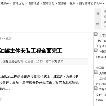
空港服务
-
空港运营
-
临空经济
-
空港文化
-
空港第一视频
-
国际空港艺术长廊
-
推
荐
设
>> 正文
王志清
油罐主体安装工程全面完工
：
国际空港信息网
点击量：
1083
打印本页
关闭
我国首
场供油工程储油罐焊接收官仪式上，北京新机场8号储
30分钟，最后一道焊接任务完美结束，标志着北京新机
贵阳机
面完工。
式。
空客A3