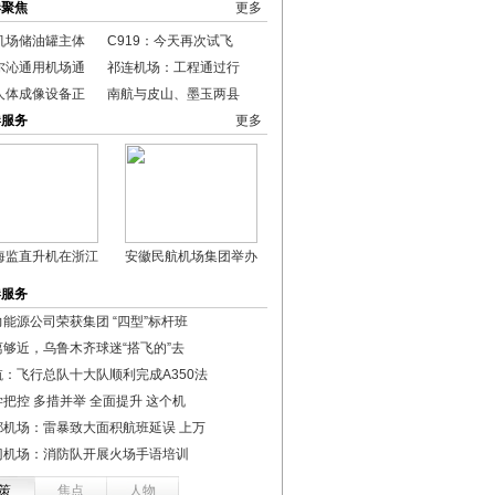
港聚焦
更多
机场储油罐主体
C919：今天再次试飞
尔沁通用机场通
祁连机场：工程通过行
人体成像设备正
南航与皮山、墨玉两县
港服务
更多
海监直升机在浙江
安徽民航机场集团举办
港服务
力能源公司荣获集团 “四型”标杆班
离够近，乌鲁木齐球迷“搭飞的”去
航：飞行总队十大队顺利完成A350法
把控 多措并举 全面提升 这个机
都机场：雷暴致大面积航班延误 上万
门机场：消防队开展火场手语培训
策
焦点
人物