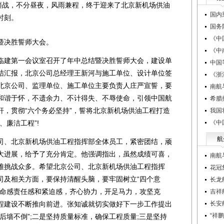
的鏖战，不分昼夜，风雨兼程，终于迎来了北京新机场供油
国内
时刻。
国务
《中
决胜誓师大会。
《中
建第一会议室召开了年中总结暨决胜誓师大会，建设单
中国
结汇报，北京公司总经理王新河与施工单位、设计单位签
《浙
北京公司、监理单位、施工单位主要负责人庄严宣誓，要
南航
和谐于怀，不遗余力、不计得失、不辱使命，引领中国航
希腊
杆，贯彻“六个务必坚持”，誓将北京新机场供油工程打造
我国
、廉洁工程”!
《中
航
、北京新机场供油工程指挥部全体员工，紧密团结，顽
大进展，给予了充分肯定。他强调指出，虽然成绩可喜，
南航
难挑战众多。希望北京公司、北京新机场供油工程指挥
花冠
司及相关方面，要保持清醒头脑，要牢固树立“四个意
长龙
使命感责任感和紧迫感，齐心协力，开足马力，攻坚克
吉祥
程建设不断推向前进。张知诚就切实做好下一步工作提出
长安
“祥
后墙不倒”;二是坚持质量标准，确保工程质量;三是坚持