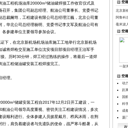
空
供油工程机场油库20000m³储油罐焊接工作收官仪式及
场召开，集团公司副总经理、航油公司董事长、党委书记
北京新
副总裁阚筇，工程建设有限公司总经理江巍，北京公司董
阿鲁科
河，华北公司总经理杨明、党委书记李文军及航油公司有
毫米波
空
、各参建单位主要领导参加会议。
证下，在北京新机场机场油库施工工地举行北京新机场
知诚将焊枪交至施工单位沈安项目部项目经理王治军手
焊接。历时30分钟，焊工经过熟练的操作，将最后一道焊
供油工程储油罐安装工程焊接完工。
一架
空
目经理。
动
距
国
00m³储罐安装工程自2017年12月2日开工建设，一
科学
和航油公司领导高度重视、密切关注工程建设情况，多次
成
建设顺利进行。全体参建人员披星戴月、栉风沐雨，在荆
厦
躬行，肩负着建设者与先遣队的使命，战严寒斗酷暑，从
政