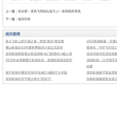
上一篇：
张永朋：逆风飞翔划出蓝天上一道美丽风景线
下一篇：
返回列表
相关新闻
盘点飞机上的不速之客：鳄鱼“散步”致空难
2016珠海航展：交通
佛山机场2015年夏秋季航班计划正式发布
黄海光：守护飞行区23
深圳机场将迎暑运客流高峰 热门航票价小幅上涨
克拉玛依市区至机场
2015年全球最繁忙机场名单：首都机场屈居亚军
深圳机场：11号线开
站楼
南宁机场开通至河池市(金城江)城际巴士专线
深圳机场春节黄金周迎
深圳机场在毕节遵义推介“经深飞”
吉林机场集团安全保卫