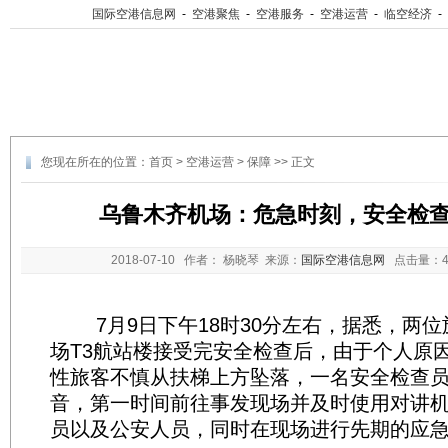
国际空港信息网
-
空港聚焦
-
空港服务
-
空港运营
-
临空经济
-
您现在所在的位置：
首页
>
空港运营
>
保障
>> 正文
乌鲁木齐机场：危急时刻，安全检
2018-07-10
作者： 杨晓琴 来源：
国际空港信息网
点击量：
7月9日下午18时30分左右，据悉，两位
场T3航站楼接受完安全检查后，由于个人原
性旅客不慎从扶梯上方坠落，一名安全检查
音，第一时间前往事发现场并及时使用对讲
员以及公安人员，同时在现场进行先期的应