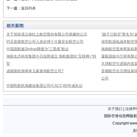
下一篇：
返回列表
相关新闻
关于拟批准云南红土航空股份有限公司筹建的公示
“扬子江航空”更名为“
约旦皇家航空公司入选全球十大最安全航空公司
深圳机场低成本航空强
中国国航被Skytrax降级为“三星级”航企
海南航空迎来两架崭新A3
海航生态科技集团今日挂牌成立 海航集团向“互联网+”转
厦航国旅与兰研有限
型
天津航空引进国内首架E
成都新机场将有几家基地航空公司?
首都航空在沈增设基地
公司
中国民航机场建设集团公司(CACC)60年成长记
关于我们
|
法律声
国际空港信息网版权
Copyright www.
京