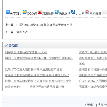
分享到：
QQ空间
新浪微博
腾讯微博
人人网
网易微博
上一篇：
中国订购100架H135 首架直升机于青岛交付
下一篇：
返回列表
相关新闻
到深圳机场航站楼内“体验”无人机
湾流G550公务机北
国内一报废淘汰退役波音737-300飞机出售只需150万
海航集团旗下首家专
落成
武汉:170亿重大项目集中落户通用航空产业园
云南弥勒市将建一类通
珠海金湾航空新城建设快马加鞭 今年计划投入27亿
深圳机场地产 领航城
转塘一家婚车租赁店整了架直升机 租金2小时10万元
广安引资857亿 通
放眼未来5年——中国低空开放与通航发展趋势
石家庄申办综合保税
关于我们
|
法律声