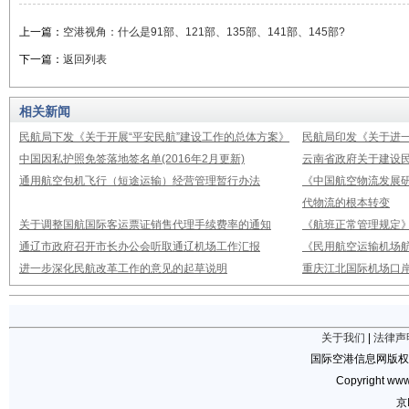
上一篇：
空港视角：什么是91部、121部、135部、141部、145部?
下一篇：
返回列表
相关新闻
民航局下发《关于开展“平安民航”建设工作的总体方案》
民航局印发《关于进
中国因私护照免签落地签名单(2016年2月更新)
云南省政府关于建设
通用航空包机飞行（短途运输）经营管理暂行办法
《中国航空物流发展研
代物流的根本转变
关于调整国航国际客运票证销售代理手续费率的通知
《航班正常管理规定》2
通辽市政府召开市长办公会听取通辽机场工作汇报
《民用航空运输机场
进一步深化民航改革工作的意见的起草说明
重庆江北国际机场口岸
关于我们
|
法律声
国际空港信息网版权
Copyright www.
京