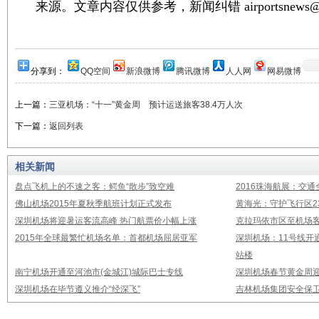
来源。文章内容仅供参考，新闻纠错 airportsnews@1
分享到：
QQ空间
新浪微博
腾讯微博
人人网
网易微博
上一篇：
三亚机场：“十一”黄金周 预计运送旅客38.4万人次
下一篇：
返回列表
相关新闻
盘点飞机上的不速之客：鳄鱼“散步”致空难
2016珠海航展：交通
佛山机场2015年夏秋季航班计划正式发布
黄海光：守护飞行区23
深圳机场将迎暑运客流高峰 热门航票价小幅上涨
克拉玛依市区至机场
2015年全球最繁忙机场名单：首都机场屈居亚军
深圳机场：11号线开
站楼
南宁机场开通至河池市(金城江)城际巴士专线
深圳机场春节黄金周迎
深圳机场在毕节遵义推介“经深飞”
吉林机场集团安全保卫