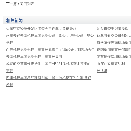
下一篇：
返回列表
相关新闻
运城空港经济开发区管委会主任李明造被撤职
汕头市委书记陈茂辉
赵家云任云南机场集团党委委员、常委，纪委委员、纪委
访奥凯航空公司创始
书记
唐学范任云南机场集
白云机场党委书记、董事长邱嘉臣：“动起来，到现场去!”
正阳集团董事长邹建
云南机场集团党委书记、董事长周凯
罗育德任深圳机场集
成都航空董事长庄浩刚：国产ARJ21飞机运营比预想的
向深化改革要红利—
更好
长沈坚
四川机场集团总经理潘刚军：城市与机场互为引擎 共促
发展