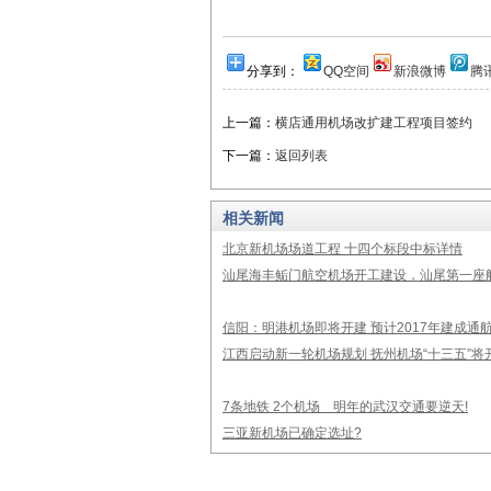
分享到：
QQ空间
新浪微博
腾
上一篇：
横店通用机场改扩建工程项目签约
下一篇：
返回列表
相关新闻
北京新机场场道工程 十四个标段中标详情
汕尾海丰鲘门航空机场开工建设，汕尾第一座航
信阳：明港机场即将开建 预计2017年建成通
江西启动新一轮机场规划 抚州机场“十三五”将
7条地铁 2个机场 明年的武汉交通要逆天!
三亚新机场已确定选址?