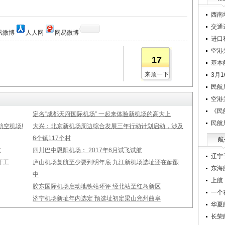
西南
交通
讯微博
人人网
网易微博
进口
空港
17
基本
来顶一下
3月
民航
空港
《民
定名“成都天府国际机场” 一起来体验新机场的高大上
民航
空机场!
大兴：北京新机场周边综合发展三年行动计划启动，涉及
6个镇117个村
航
航
四川巴中恩阳机场： 2017年6月试飞试航
辽宁
开工
庐山机场复航至少要到明年底 九江新机场选址还在酝酿
东海
中
上航
胶东国际机场启动地铁站环评 经北站至红岛新区
一个
济宁机场新址年内选定 预选址初定梁山兖州曲阜
华夏
长荣