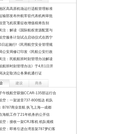
地区高高原机场运行适航管理标准
运输部发布外航常驻代表机构审批
租赁飞机双重征收增值税将告别
关注：解读《国际航权资源配置与
航空服务计划试点启动仪式在西宁
16日起施行!《民用航空安全管理规
局公安局修订印发《民航公安行政
关注：民航航班时刻管理办法解读
航航班时刻管理办法》于4月1日开
局决定取消公务乘机通行证
企
建设
商务
子午线航空获颁CCAR-135部运行合
航空：一架波音737-800抵达 机队
：B787商业首航 执飞上海—成都
在海航工作了21年机务的公开信
航空：接收一架CRJ客机 机队规模
航空：即将引进台湾首架787梦幻客