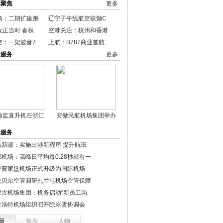
港聚焦
更多
场：二期扩建跑
辽宁子午线航空获颁C
改正当时 春秋
空港关注：杭州和香港
空：一架波音7
上航：B787商业首航
港服务
更多
海监直升机在浙江
安徽民航机场集团举办
港服务
航新疆：实施出港新程序 提升航班
都机场：高峰日平均每0.28秒就有一
宁曹家堡机场正式升级为国际机场
伦贝尔空管调研扎兰屯机场空管保障
蒙古机场集团：机务启动“新员工岗
兰浩特机场组织召开除冰雪协调会
策
焦点
人物