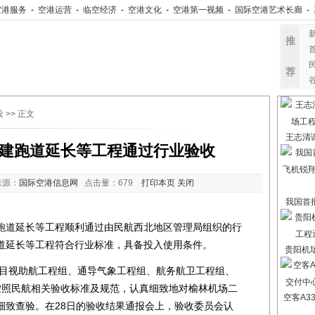
空港服务
-
空港运营
-
临空经济
-
空港文化
-
空港第一视频
-
国际空港艺术长廊
-
推
荐
设
>> 正文
王志清
建跑道延长等工程通过行业验收
来源：
国际空港信息网
点击量：
679
打印本页
关闭
我国首
道延长等工程顺利通过由民航西北地区管理局组织的行
道延长等工程符合行业标准，具备投入使用条件。
贵阳机
目视助航工程组、通导气象工程组、航务航卫工程组、
按照民航相关验收标准及规范，认真细致地对榆林机场二
空客A3
细致查验。在28日的验收结果通报会上，验收委员会认