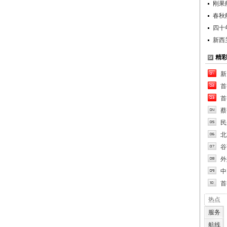
刚果
春秋
四十
新西
精
新
首
首
蔡
民
北
谷
外
中
首
热点
服务
航线