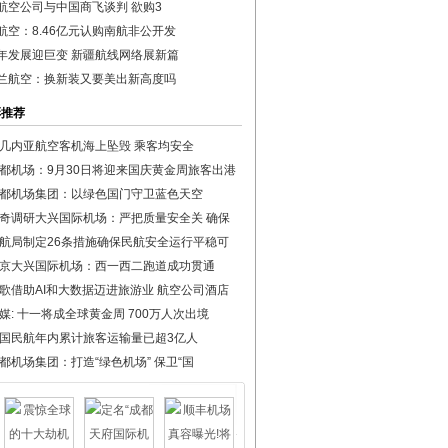
航空公司与中国商飞谈判 欲购3
航空：8.46亿元认购南航非公开发
年发展迎巨变 新疆航线网络展新篇
兰航空：换新装又要美出新高度吗
彩推荐
几内亚航空客机海上坠毁 乘客均安全
都机场：9月30日将迎来国庆黄金周旅客出港
都机场集团：以绿色国门守卫蓝色天空
奇调研大兴国际机场：严把质量安全关 确保
航局制定26条措施确保民航安全运行平稳可
京大兴国际机场：西一西二跑道成功贯通
歌借助AI和大数据迈进旅游业 航空公司酒店
媒: 十一将成全球黄金周 700万人次出境
国民航年内累计旅客运输量已超3亿人
都机场集团：打造“绿色机场” 保卫“国