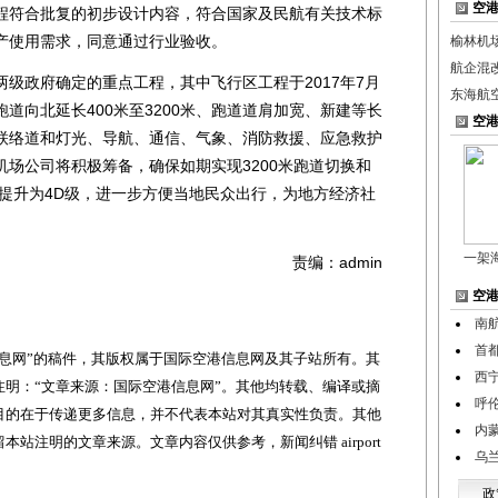
空
程符合批复的初步设计内容，符合国家及民航有关技术标
产使用需求，同意通过行业验收。
榆林机
航企混
政府确定的重点工程，其中飞行区工程于2017年7月
东海航
道向北延长400米至3200米、跑道道肩加宽、新建等长
空
联络道和灯光、导航、通信、气象、消防救援、应急救护
场公司将积极筹备，确保如期实现3200米跑道切换和
C提升为4D级，进一步方便当地民众出行，为地方经济社
一架
责编：admin
空
南
首
网”的稿件，其版权属于国际空港信息网及其子站所有。其
西
明：“文章来源：国际空港信息网”。其他均转载、编译或摘
呼
目的在于传递更多信息，并不代表本站对其真实性负责。其他
内
站注明的文章来源。文章内容仅供参考，新闻纠错 airport
乌
政