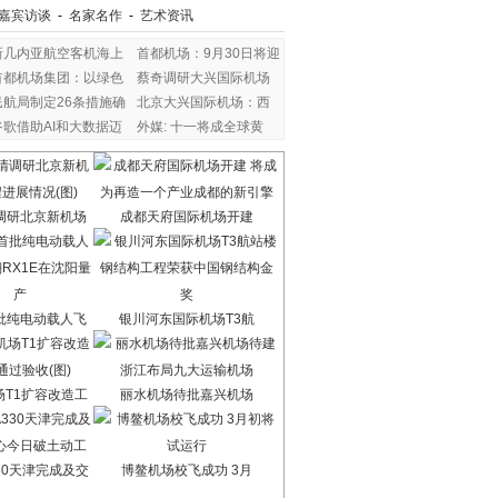
嘉宾访谈
-
名家名作
-
艺术资讯
新几内亚航空客机海上
首都机场：9月30日将迎
首都机场集团：以绿色
蔡奇调研大兴国际机场
民航局制定26条措施确
北京大兴国际机场：西
谷歌借助AI和大数据迈
外媒: 十一将成全球黄
调研北京新机场
成都天府国际机场开建
批纯电动载人飞
银川河东国际机场T3航
场T1扩容改造工
丽水机场待批嘉兴机场
30天津完成及交
博鳌机场校飞成功 3月