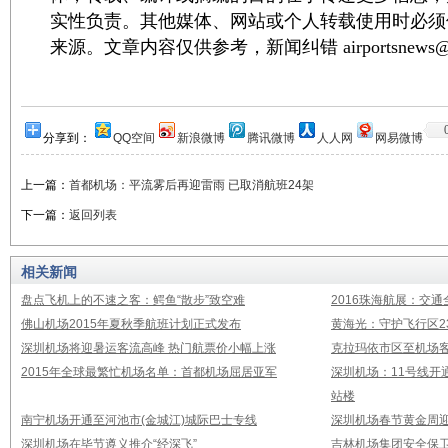
实性负责。其他媒体、网站或个人转载使用时必须
来源。文章内容仅供参考，新闻纠错 airportsnews@1
分享到：
QQ空间
新浪微博
腾讯微博
人人网
网易微博
上一篇：
首都机场：平流雾后再迎雷雨 已取消航班24架
下一篇：
返回列表
相关新闻
盘点飞机上的不速之客：鳄鱼“散步”致空难
2016珠海航展：交通
佛山机场2015年夏秋季航班计划正式发布
黄海光：守护飞行区23
深圳机场将迎暑运客流高峰 热门航票价小幅上涨
克拉玛依市区至机场
2015年全球最繁忙机场名单：首都机场屈居亚军
深圳机场：11号线开
站楼
南宁机场开通至河池市(金城江)城际巴士专线
深圳机场春节黄金周迎
深圳机场在毕节遵义推介“经深飞”
吉林机场集团安全保卫