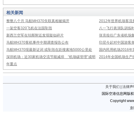
相关新闻
整整八个月 马航MH370失联真相被揭开
2012年世界机场客流
一架空客320飞机在法国坠毁
八一飞行表演队训练时
新西兰空军在珀斯附近发现疑似碎片
张克俭任广东省机场
马航MH370客机事件中期调查报告公布
印尼今起对中国游客免
马航MH370现最新证词 或坠毁在距搜索地5000公里处
国内民用机场2016
深圳机场：近30家机场交流节能减排 “机场碳管理”成明
2014年全国机场生
年重点
关于我们
|
法律声
国际空港信息网版权
Copyright www.
京