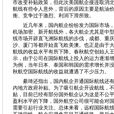
市改变补贴政策，但此次美国航企接连取消
航线有些令人意外，背后的原因主要是航油
衡、竞争过于激烈、利润下滑所致。
近几年来，国内航企纷纷发力国际市场，
机场加密、新开航线外，各大航企尤其是中
线市场开辟直飞洲际航线的步伐，成都、重
沙、厦门等都开始直飞欧美澳。也正是由于
航线的收益水平有所下降。春秋航空创始人
示，由于公司在国际航线上投入的运力逐渐增多
为例，当年日本、泰国和韩国的需求增长并
秋航空国际航线的收益就遭遇了不少压力。
綦琦还指出，国内航企开通国际航线还有
内地方政府补贴。为了吸引航企开设航线，
贴，目前已经有部分国外航企认为这是不公
盈利水平的下降，国外航空公司很可能会对
需要引起行业关注。总体来看，远程国际航线