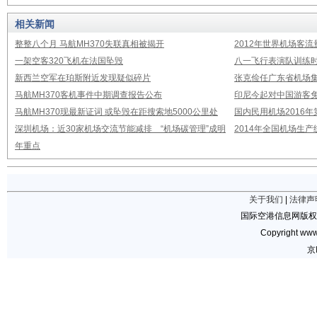
相关新闻
整整八个月 马航MH370失联真相被揭开
2012年世界机场客流
一架空客320飞机在法国坠毁
八一飞行表演队训练时
新西兰空军在珀斯附近发现疑似碎片
张克俭任广东省机场
马航MH370客机事件中期调查报告公布
印尼今起对中国游客免
马航MH370现最新证词 或坠毁在距搜索地5000公里处
国内民用机场2016
深圳机场：近30家机场交流节能减排 “机场碳管理”成明
2014年全国机场生
年重点
关于我们
|
法律声
国际空港信息网版权
Copyright www.
京