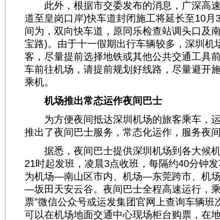
此外，根据市交委发布的消息，广深高速
道至皇岗口岸)快车道封闭施工将延长至10月
间为，双向快车道，原同乐检查站调头口及南
宝路)。由于十一假期出行车辆较多，深圳机
客，尽量提前选择地铁或其他公共交通工具
车前往机场，请提前规划好线路，尽量避开
乘机。
机场推出常态运作夜间巴士
为方便夜间抵达深圳机场的旅客乘车，运
推出了夜间巴士服务，常态化运作，服务夜
据悉，夜间巴士提供深圳机场到各大候机
21时起发班，凌晨3点收班，每隔约40分钟
为机场—南山区市内、机场—东莞跨市、机
—坂田天安云谷。夜间巴士全程高速运行，乘
票”微信公众号或运发集团官网上查询车辆班
可以在机场地面交通中心现场柜台购票，在地