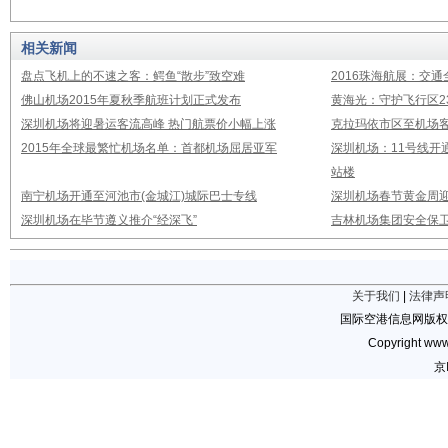
相关新闻
盘点飞机上的不速之客：鳄鱼“散步”致空难
2016珠海航展：交通
佛山机场2015年夏秋季航班计划正式发布
黄海光：守护飞行区23
深圳机场将迎暑运客流高峰 热门航票价小幅上涨
克拉玛依市区至机场
2015年全球最繁忙机场名单：首都机场屈居亚军
深圳机场：11号线开
站楼
南宁机场开通至河池市(金城江)城际巴士专线
深圳机场春节黄金周迎
深圳机场在毕节遵义推介“经深飞”
吉林机场集团安全保卫
关于我们
|
法律声
国际空港信息网版权
Copyright www.
京