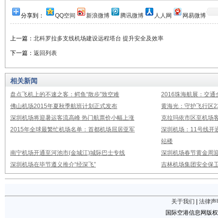
分享到：
QQ空间
新浪微博
腾讯微博
人人网
网易微博
上一篇：
北科罗拉多支线机场建设远程塔台 提升安全及效率
下一篇：
返回列表
相关新闻
盘点飞机上的不速之客：鳄鱼“散步”致空难
2016珠海航展：交通
佛山机场2015年夏秋季航班计划正式发布
黄海光：守护飞行区23
深圳机场将迎暑运客流高峰 热门航票价小幅上涨
克拉玛依市区至机场
2015年全球最繁忙机场名单：首都机场屈居亚军
深圳机场：11号线开
站楼
南宁机场开通至河池市(金城江)城际巴士专线
深圳机场春节黄金周迎
深圳机场在毕节遵义推介“经深飞”
吉林机场集团安全保卫
关于我们
|
法律声
国际空港信息网版权