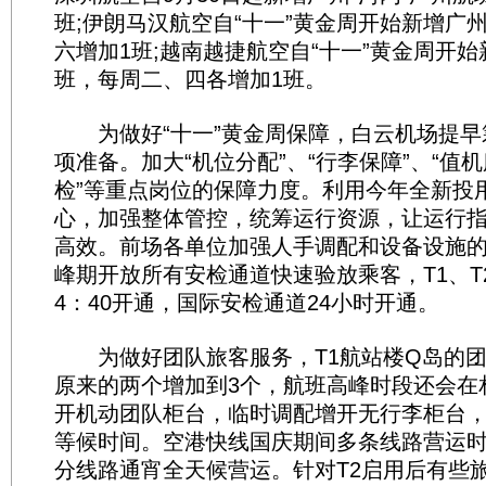
班;伊朗马汉航空自“十一”黄金周开始新增广
六增加1班;越南越捷航空自“十一”黄金周开始
班，每周二、四各增加1班。
为做好“十一”黄金周保障，白云机场提早
项准备。加大“机位分配”、“行李保障”、“值机
检”等重点岗位的保障力度。利用今年全新投用
心，加强整体管控，统筹运行资源，让运行
高效。前场各单位加强人手调配和设备设施
峰期开放所有安检通道快速验放乘客，T1、T
4：40开通，国际安检通道24小时开通。
为做好团队旅客服务，T1航站楼Q岛的团
原来的两个增加到3个，航班高峰时段还会在
开机动团队柜台，临时调配增开无行李柜台
等候时间。空港快线国庆期间多条线路营运
分线路通宵全天候营运。针对T2启用后有些