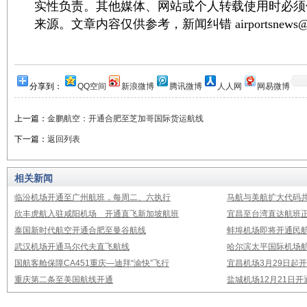
实性负责。其他媒体、网站或个人转载使用时必须
来源。文章内容仅供参考，新闻纠错 airportsnews@1
分享到：
QQ空间
新浪微博
腾讯微博
人人网
网易微博
上一篇：
金鹏航空：开通合肥至芝加哥国际货运航线
下一篇：
返回列表
相关新闻
临汾机场开通至广州航班，每周二、六执行
马航与美航扩大代码
欣丰虎航入驻咸阳机场 开通直飞新加坡航班
宜昌至台湾直达航班
泰国新时代航空开通合肥至曼谷航线
蚌埠机场即将开通民
武汉机场开通马尔代夫直飞航线
哈尔滨太平国际机场
国航客舱保障CA451重庆—迪拜“渝快”飞行
宜昌机场3月29日起
重庆第二条至美国航线开通
盐城机场12月21日开