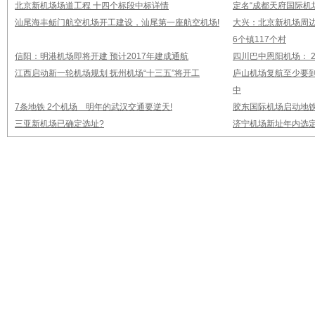
北京新机场场道工程 十四个标段中标详情
定名“成都天府国际机
汕尾海丰鲘门航空机场开工建设，汕尾第一座航空机场!
大兴：北京新机场周
6个镇117个村
信阳：明港机场即将开建 预计2017年建成通航
四川巴中恩阳机场： 2
江西启动新一轮机场规划 抚州机场“十三五”将开工
庐山机场复航至少要到
中
7条地铁 2个机场 明年的武汉交通要逆天!
胶东国际机场启动地铁
三亚新机场已确定选址?
济宁机场新址年内选定