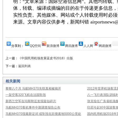
明：“文章来源：国际空港信息网”。其他均转载
体，转载、编译或摘编的目的在于传递更多信息，
实性负责。其他媒体、网站或个人转载使用时必须
来源。文章内容仅供参考，新闻纠错 airportsnews@1
分享到：
QQ空间
新浪微博
腾讯微博
人人网
网易微博
上一篇：
《中国民用机场发展蓝皮书2018》出版
下一篇：
返回列表
相关新闻
整整八个月 马航MH370失联真相被揭开
2012年世界机场客流
一架空客320飞机在法国坠毁
八一飞行表演队训练时
新西兰空军在珀斯附近发现疑似碎片
张克俭任广东省机场
马航MH370客机事件中期调查报告公布
印尼今起对中国游客免
马航MH370现最新证词 或坠毁在距搜索地5000公里处
国内民用机场2016