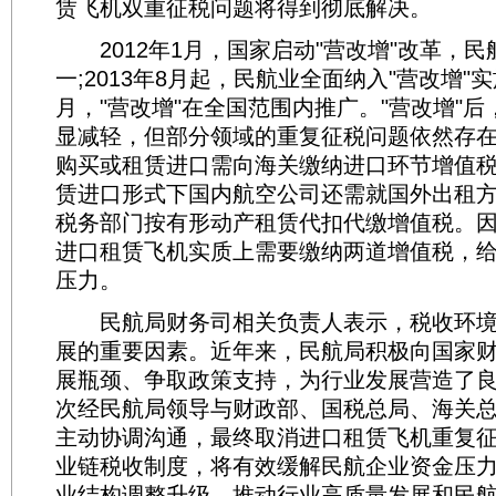
赁飞机双重征税问题将得到彻底解决。
2012年1月，国家启动"营改增"改革，民
一;2013年8月起，民航业全面纳入"营改增"实施
月，"营改增"在全国范围内推广。"营改增"
显减轻，但部分领域的重复征税问题依然存
购买或租赁进口需向海关缴纳进口环节增值税
赁进口形式下国内航空公司还需就国外出租
税务部门按有形动产租赁代扣代缴增值税。
进口租赁飞机实质上需要缴纳两道增值税，
压力。
民航局财务司相关负责人表示，税收环境
展的重要因素。近年来，民航局积极向国家
展瓶颈、争取政策支持，为行业发展营造了
次经民航局领导与财政部、国税总局、海关
主动协调沟通，最终取消进口租赁飞机重复
业链税收制度，将有效缓解民航企业资金压
业结构调整升级，推动行业高质量发展和民