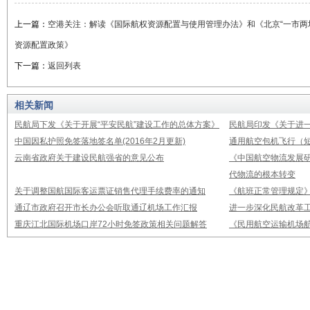
上一篇：
空港关注：解读《国际航权资源配置与使用管理办法》和《北京“一市两
资源配置政策》
下一篇：
返回列表
相关新闻
民航局下发《关于开展“平安民航”建设工作的总体方案》
民航局印发《关于进
中国因私护照免签落地签名单(2016年2月更新)
通用航空包机飞行（
云南省政府关于建设民航强省的意见公布
《中国航空物流发展研
代物流的根本转变
关于调整国航国际客运票证销售代理手续费率的通知
《航班正常管理规定》2
通辽市政府召开市长办公会听取通辽机场工作汇报
进一步深化民航改革
重庆江北国际机场口岸72小时免签政策相关问题解答
《民用航空运输机场