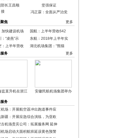
副部长王昌顺
接
冯正霖：全面从严治党
港聚焦
更多
：加快建设机场
国航：上半年营收642
：“凌燕”示
东航：2018年上半年实
空：上半年营收
湖北机场集团：“熊猫
港服务
更多
海监直升机在浙江
安徽民航机场集团举办
港服务
亚机场：开展航空器冲出跑道事件应
航新疆：开展应急综合演练，为亚欧
蒙古机场贵宾公司：拓展服务网 延伸
圳机场启动大面积航班延误黄色预警