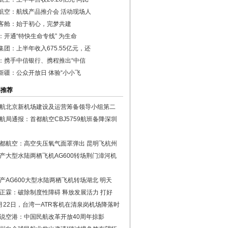
航空：航线产品推介会 活动现场人
客舱：始于初心，完梦共建
：开通“特快生命专线” 为生命
集团：上半年收入675.55亿元，还
：携手中信银行、携程推出“中信
新疆：公众开放日 体验“小小飞
彩推荐
航北京新机场建设及运营筹备领导小组第二
航局通报：首都航空CBJ5759航班备降深圳
都航空：高空失压氧气面罩弹出 昆明飞杭州
产大型水陆两栖飞机AG600转场荆门漳河机
产AG600大型水陆两栖飞机转场湖北 明天
正霖：破除制度性障碍 释放发展活力 打好
月22日，台湾一ATR客机在清泉岗机场降落时
说空港：中国民航改革开放40周年掠影