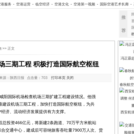
空港服务
-
空港运营
-
临空经济
-
空港文化
-
空港第一视频
-
国际空港艺术长廊
-
推
荐
物
>> 正文
冯正霖
场三期工程 积极打造国际航空枢纽
来源：陕西日报 点击量：
703
打印本页
关闭
春秋航空
咸阳国际机场检查机场三期扩建工程建设情况。他强
准建设机场三期工程，加快打造国际航空枢纽，为共
户经济、流动经济发展提供有力支撑。
西安机
投资466亿元，将新建2条跑道、70万平方米航站
综合交通中心，建成后可容纳旅客吞吐量7900万人次、货