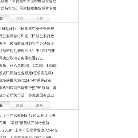
蕴机场：举行航班大面积延误应急处
林浩特机场开展候机楼商贸经营专项
策
焦点
人物
16日起施行!《民用航空安全管理规
局公安局修订印发《民航公安行政
关注：民航航班时刻管理办法解读
航航班时刻管理办法》于4月1日开
局决定取消公务乘机通行证
视角：什么是91部、121部、135部
投资民用航空业规定(征求意见稿)
机场获批实施7x24小时通关政策
乘机到底能不能用护照?民航局，请
院办公厅关于进一步完善国有企业
企
建设
商务
：上半年营收642.42亿元 同比上升
四川：“凌燕”示范组开展特色航
：2018年上半年实现营业收入544亿
航空：上半年营收20.28亿元 同比