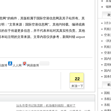
富
锡
政
网”的稿件，其版权属于国际空港信息网及其子站所有。其
3月
明：“文章来源：国际空港信息网”。其他均转载、编译或摘
民航
目的在于传递更多信息，并不代表本站对其真实性负责。其他
空港
站注明的文章来源。文章内容仅供参考，新闻纠错 airport
《民
民航
空港
国内
昆明
讯微博
人人网
网易微博
国内
国务
22
航
来顶一下
国航
东航
东航
汕头市委书记陈茂辉：机场搬到揭阳，搬对了
华夏