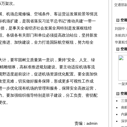
5万架次。
交通部
、机场总规修编、空域条件、客运货运发展前景等情况
空
际机场扩建，是我省落实习近平总书记“推动共建‘一带一
举措，是事关全省经济社会发展全局特别是发展枢纽经
刘国中
程。各级各有关部门和单位必须提高政治站位，坚持新发
东航四川
定推进、加快建设，全力打造国际航空枢纽，努力给全
华夏航
空
计，要牢固树立质量第一意识，秉持“安全、人文、绿
、精雕细琢，高标准推进规划建设。要主动适应机场客流
视野适度超前设计，促进机场资源优化配置。要全面加快
攻坚克难，切实做好服务保障，形成更多可视性工作成
一架
进一步优化现有机场的管理和服务，保障安全高效运营，
空
力。要加强组织领导特别是班子建设，分工负责、密切配
三
硬仗。
南
。
内
深
责编：admin