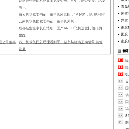
赵家云任云南机场集团党委委员、常委，纪委委员、纪委
青岛
书记
国航
白云机场党委书记、董事长邱嘉臣：“动起来，到现场去!”
东航
云南机场集团党委书记、董事长周凯
南航
成都航空董事长庄浩刚：国产ARJ21飞机运营比预想的
国航
更好
南航
限公司董事
四川机场集团总经理潘刚军：城市与机场互为引擎 共促
发展
精
民
民
机
首
国
场
国
冯
8
图