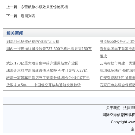
上一篇：
东营航旅小镇效果图惊艳亮相
下一篇：
返回列表
相关新闻
到深圳机场航站楼内“体验”无人机
湾流G550公务机北
国内一报废淘汰退役波音737-300飞机出售只需150万
海航集团旗下首家专
落成
武汉:170亿重大项目集中落户通用航空产业园
云南弥勒市将建一类通
珠海金湾航空新城建设快马加鞭 今年计划投入27亿
深圳机场地产 领航城
转塘一家婚车租赁店整了架直升机 租金2小时10万元
广安引资857亿 通
放眼未来5年——中国低空开放与通航发展趋势
石家庄申办综合保税
关于我们
|
法律声
国际空港信息网版权
Copyright www.
京