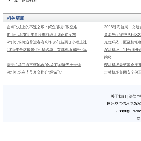
下一篇：
返回列表
相关新闻
盘点飞机上的不速之客：鳄鱼“散步”致空难
2016珠海航展：交通
佛山机场2015年夏秋季航班计划正式发布
黄海光：守护飞行区23
深圳机场将迎暑运客流高峰 热门航票价小幅上涨
克拉玛依市区至机场
2015年全球最繁忙机场名单：首都机场屈居亚军
深圳机场：11号线开
站楼
南宁机场开通至河池市(金城江)城际巴士专线
深圳机场春节黄金周迎
深圳机场在毕节遵义推介“经深飞”
吉林机场集团安全保卫
关于我们
|
法律声
国际空港信息网版权
Copyright www.
京