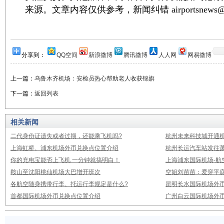
来源。文章内容仅供参考，新闻纠错 airportsnews@1
分享到：
QQ空间
新浪微博
腾讯微博
人人网
网易微博
上一篇：
乌鲁木齐机场：安检员热心帮助老人收获锦旗
下一篇：
返回列表
相关新闻
二代身份证遗失或者过期，还能乘飞机吗?
杭州未来科技城开通
上海虹桥、浦东机场外币兑换点位置介绍
杭州长运汽车站发往
你的充电宝能否上飞机 一分钟就搞明白！
上海浦东国际机场-航
鞍山至沈阳桃仙机场大巴增开班次
空姐刘苗苗：爱穿平底
各航空随身携带行李、托运行李规定是什么?
昆明长水国际机场外
首都国际机场外币兑换点位置介绍
广州白云国际机场外