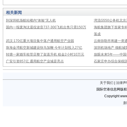
相关新闻
到深圳机场航站楼内“体验”无人机
湾流G550公务机北
国内一报废淘汰退役波音737-300飞机出售只需150万
海航集团旗下首家专
落成
武汉:170亿重大项目集中落户通用航空产业园
云南弥勒市将建一类通
珠海金湾航空新城建设快马加鞭 今年计划投入27亿
深圳机场地产 领航城
转塘一家婚车租赁店整了架直升机 租金2小时10万元
放眼未来5年——中
广安引资857亿 通用航空产业城是亮点
石家庄申办综合保税
关于我们
|
法律声
国际空港信息网版权
Copyright www.
京