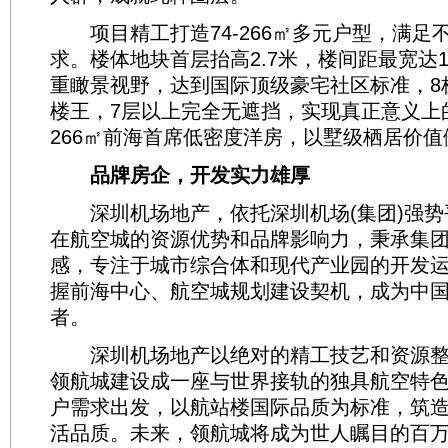
项目精工打造74-266㎡多元户型，满足
求。楼体地块首层抬高2.7米，楼间距最宽达1
重瞰景视野，达到国际顶级豪宅社区标准，8栋
楼王，7层以上完全无遮挡，实现真正意义上的
266㎡前海首席低密度洋房，以墅级栖居价
品牌房企，开发实力雄厚
深圳机场地产，依托深圳机场(集团)强势
在航空城的资源优势和品牌影响力，秉承集
感，专注于城市综合体和现代产业园的开发
握前海中心、航空城规划建设契机，成为中
者。
深圳机场地产以绝对的精工技艺和资源整
领航城建设成一座与世界接轨的独具航空特
户需求出发，以航站楼国际品质为标准，筑
活品质。未来，领航城将成为世人瞩目的百