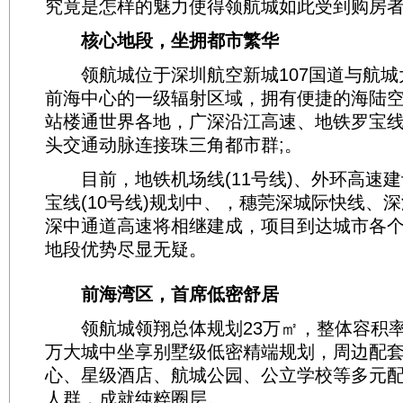
究竟是怎样的魅力使得领航城如此受到购房者
核心地段，坐拥都市繁华
领航城位于深圳航空新城107国道与航城
前海中心的一级辐射区域，拥有便捷的海陆
站楼通世界各地，广深沿江高速、地铁罗宝线(
头交通动脉连接珠三角都市群;。
目前，地铁机场线(11号线)、外环高速建
宝线(10号线)规划中、，穗莞深城际快线、
深中通道高速将相继建成，项目到达城市各
地段优势尽显无疑。
前海湾区，首席低密舒居
领航城领翔总体规划23万㎡，整体容积率仅
万大城中坐享别墅级低密精端规划，周边配
心、星级酒店、航城公园、公立学校等多元
人群，成就纯粹圈层。