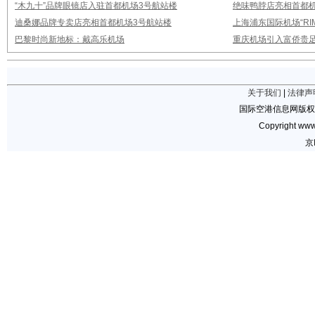
“木九十”品牌眼镜店入驻首都机场3号航站楼
绝味鸭脖店亮相首都机
迪桑娜品牌专卖店亮相首都机场3号航站楼
上海浦东国际机场“RI
巴黎时尚新地标：戴高乐机场
重庆机场引入富侨贵
关于我们
|
法律声
国际空港信息网版权
Copyright www.
京