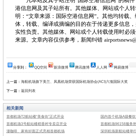
凡本站及其子站注明“国际空港信息网”的稿件
港信息网及其子站所有。其他媒体、网站或个人转
明：“文章来源：国际空港信息网”。其他均转载
体，转载、编译或摘编的目的在于传递更多信息，
实性负责。其他媒体、网站或个人转载使用时必须
来源。文章内容仅供参考，新闻纠错 airportsnews@1
分享到：
QQ空间
新浪微博
腾讯微博
人人网
网易微博
上一篇：
海航机场旗下美兰、凤凰机场荣获国际机场协会(ACI)六项国际大奖
下一篇：
返回列表
相关新闻
首都机场T2航站楼“美食街”正式开业
国内首个机场A级餐饮
首都机场3号航站楼稻香村专卖店开业
首都机场96158服
漫咖啡、家有好面正式亮相首都机场
深圳机场新航站楼举