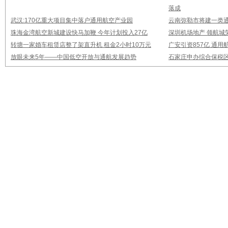
落成
武汉:170亿重大项目集中落户通用航空产业园
云南弥勒市将建一类通
珠海金湾航空新城建设快马加鞭 今年计划投入27亿
深圳机场地产 领航城
转塘一家婚车租赁店整了架直升机 租金2小时10万元
广安引资857亿 通
放眼未来5年——中国低空开放与通航发展趋势
石家庄申办综合保税