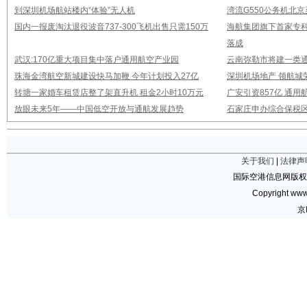
到深圳机场航站楼内“体验”无人机
湾流G550公务机北
国内一报废淘汰退役波音737-300飞机出售只需150万
海航集团旗下首家专
落成
武汉:170亿重大项目集中落户通用航空产业园
云南弥勒市将建一类通
珠海金湾航空新城建设快马加鞭 今年计划投入27亿
深圳机场地产 领航城
转塘一家婚车租赁店整了架直升机 租金2小时10万元
广安引资857亿 通
放眼未来5年——中国低空开放与通航发展趋势
石家庄申办综合保税
关于我们
|
法律声
国际空港信息网版权
Copyright www.
京