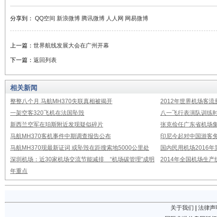
分享到：
QQ空间
新浪微博
腾讯微博
人人网
网易微博
上一篇：
世界航线发展大会在广州开幕
下一篇：
返回列表
相关新闻
整整八个月 马航MH370失联真相被揭开
2012年世界机场客流
一架空客320飞机在法国坠毁
八一飞行表演队训练时
新西兰空军在珀斯附近发现疑似碎片
张克俭任广东省机场
马航MH370客机事件中期调查报告公布
印尼今起对中国游客免
马航MH370现最新证词 或坠毁在距搜索地5000公里处
国内民用机场2016
深圳机场：近30家机场交流节能减排 “机场碳管理”成明
2014年全国机场生
年重点
关于我们
|
法律声